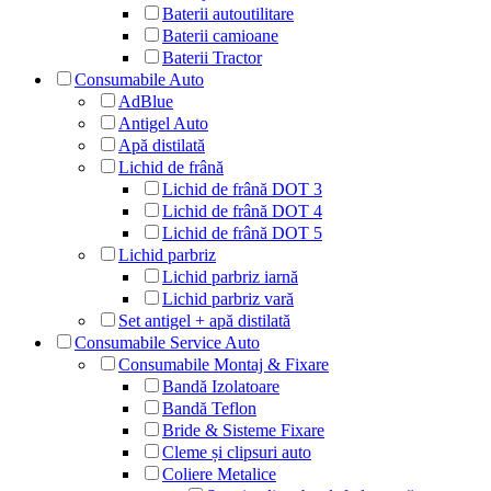
Baterii autoutilitare
Baterii camioane
Baterii Tractor
Consumabile Auto
AdBlue
Antigel Auto
Apă distilată
Lichid de frână
Lichid de frână DOT 3
Lichid de frână DOT 4
Lichid de frână DOT 5
Lichid parbriz
Lichid parbriz iarnă
Lichid parbriz vară
Set antigel + apă distilată
Consumabile Service Auto
Consumabile Montaj & Fixare
Bandă Izolatoare
Bandă Teflon
Bride & Sisteme Fixare
Cleme și clipsuri auto
Coliere Metalice