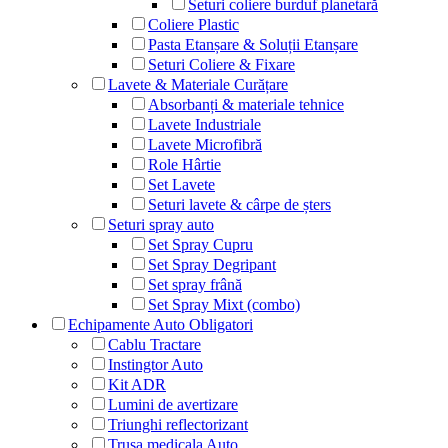
Seturi coliere burduf planetară
Coliere Plastic
Pasta Etanșare & Soluții Etanșare
Seturi Coliere & Fixare
Lavete & Materiale Curățare
Absorbanți & materiale tehnice
Lavete Industriale
Lavete Microfibră
Role Hârtie
Set Lavete
Seturi lavete & cârpe de șters
Seturi spray auto
Set Spray Cupru
Set Spray Degripant
Set spray frână
Set Spray Mixt (combo)
Echipamente Auto Obligatori
Cablu Tractare
Instingtor Auto
Kit ADR
Lumini de avertizare
Triunghi reflectorizant
Trusa medicala Auto