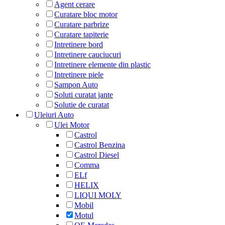
Agent cerare
Curatare bloc motor
Curatare parbrize
Curatare tapiterie
Intretinere bord
Intretinere cauciucuri
Intretinere elemente din plastic
Intretinere piele
Sampon Auto
Soluti curatat jante
Solutie de curatat
Uleiuri Auto
Ulei Motor
Castrol
Castrol Benzina
Castrol Diesel
Comma
ELf
HELIX
LIQUI MOLY
Mobil
Motul