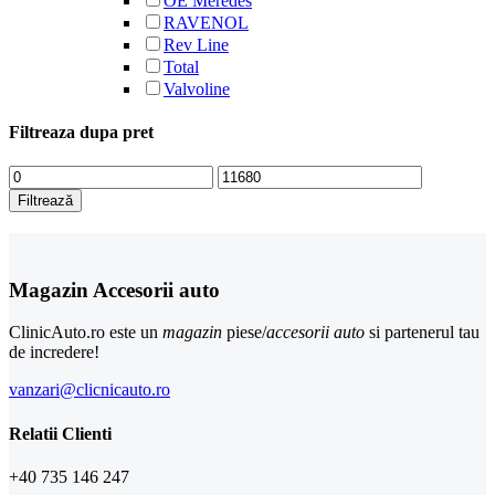
OE Meredes
RAVENOL
Rev Line
Total
Valvoline
Filtreaza dupa pret
Preț
Preț
minim
maxim
Filtrează
Magazin Accesorii auto
ClinicAuto.ro este un
magazin
piese/
accesorii auto
si partenerul tau
de incredere!
vanzari@clicnicauto.ro
Relatii Clienti
+40 735 146 247