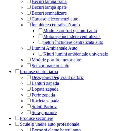
Becuri lampa frana
Becuri lampa spate
Becuri semnalizare
Carcase telecomenzi auto
Închidere centralizată auto
Module confort geamuri auto
Motorașe închidere centralizată
Seturi închidere centralizată auto
Lumini Ambientale Auto
Kituri lumini ambientale universale
Module pornire motor auto
Senzori parcare auto
Produse pentru iarna
Dezgetare/Degivrant parbriz
Lanturi zapada
Lopata zapada
Perie zapada
Racleta zapada
Soluti Parbriz
Spray pornire
Produse sezoniere
Scule și unelte auto profesionale
Borne și cleme baterii auto