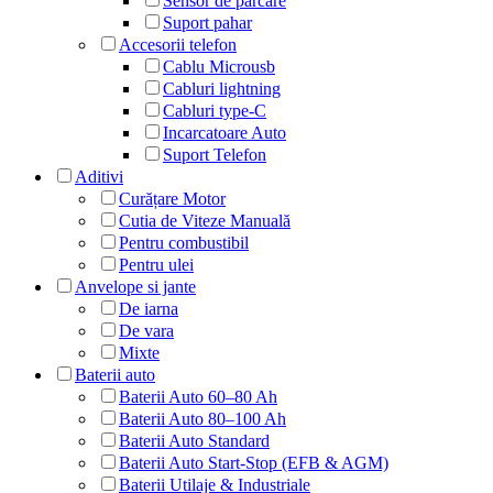
Sensor de parcare
Suport pahar
Accesorii telefon
Cablu Microusb
Cabluri lightning
Cabluri type-C
Incarcatoare Auto
Suport Telefon
Aditivi
Curățare Motor
Cutia de Viteze Manuală
Pentru combustibil
Pentru ulei
Anvelope si jante
De iarna
De vara
Mixte
Baterii auto
Baterii Auto 60–80 Ah
Baterii Auto 80–100 Ah
Baterii Auto Standard
Baterii Auto Start-Stop (EFB & AGM)
Baterii Utilaje & Industriale