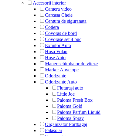
Accesorii interior
Camera video
Carcasa Cheie
Centura de siguranata
Cotiera
Covoras de bord
Covorase set 4 buc
Extintor Auto
Husa Volan
Huse Auto
Maner schimbator de viteze
Marker Anvelope
Odorizante
Odorizante Auto
Fluturași auto
Little Joe
Paloma Fresh Box
Paloma Gold
Paloma Parfum Liquid
Paloma Spray
Organizator Portbagaj
Palasolar