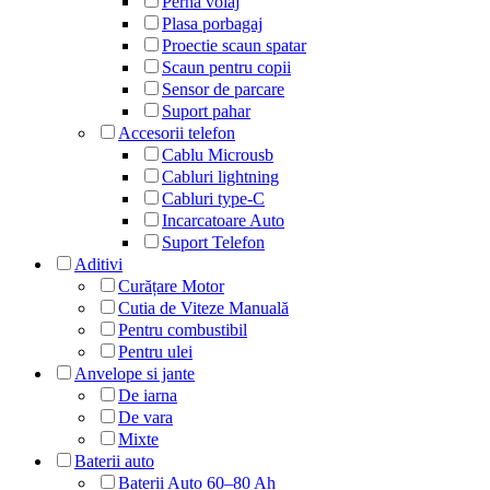
Perna voiaj
Plasa porbagaj
Proectie scaun spatar
Scaun pentru copii
Sensor de parcare
Suport pahar
Accesorii telefon
Cablu Microusb
Cabluri lightning
Cabluri type-C
Incarcatoare Auto
Suport Telefon
Aditivi
Curățare Motor
Cutia de Viteze Manuală
Pentru combustibil
Pentru ulei
Anvelope si jante
De iarna
De vara
Mixte
Baterii auto
Baterii Auto 60–80 Ah