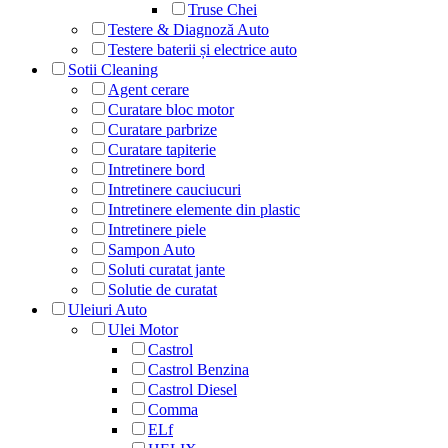
Truse Chei
Testere & Diagnoză Auto
Testere baterii și electrice auto
Sotii Cleaning
Agent cerare
Curatare bloc motor
Curatare parbrize
Curatare tapiterie
Intretinere bord
Intretinere cauciucuri
Intretinere elemente din plastic
Intretinere piele
Sampon Auto
Soluti curatat jante
Solutie de curatat
Uleiuri Auto
Ulei Motor
Castrol
Castrol Benzina
Castrol Diesel
Comma
ELf