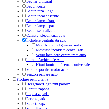
Bec far principal
Becuri ceata
Becuri faza lunga
Becuri incandescente
Becuri lampa frana
Becuri lampa spate
Becuri semnalizare
Carcase telecomenzi auto
Închidere centralizată auto
Module confort geamuri auto
Motorașe închidere centralizată
Seturi închidere centralizată auto
Lumini Ambientale Auto
Kituri lumini ambientale universale
Module pornire motor auto
Senzori parcare auto
Produse pentru iarna
Dezgetare/Degivrant parbriz
Lanturi zapada
Lopata zapada
Perie zapada
Racleta zapada
Soluti Parbriz