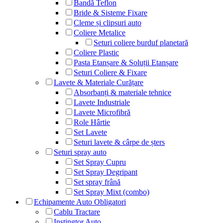
Bandă Teflon
Bride & Sisteme Fixare
Cleme și clipsuri auto
Coliere Metalice
Seturi coliere burduf planetară
Coliere Plastic
Pasta Etanșare & Soluții Etanșare
Seturi Coliere & Fixare
Lavete & Materiale Curățare
Absorbanți & materiale tehnice
Lavete Industriale
Lavete Microfibră
Role Hârtie
Set Lavete
Seturi lavete & cârpe de șters
Seturi spray auto
Set Spray Cupru
Set Spray Degripant
Set spray frână
Set Spray Mixt (combo)
Echipamente Auto Obligatori
Cablu Tractare
Instingtor Auto