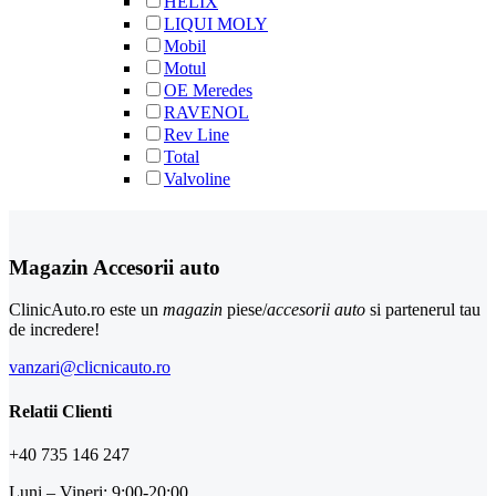
HELIX
LIQUI MOLY
Mobil
Motul
OE Meredes
RAVENOL
Rev Line
Total
Valvoline
Magazin Accesorii auto
ClinicAuto.ro este un
magazin
piese/
accesorii auto
si partenerul tau
de incredere!
vanzari@clicnicauto.ro
Relatii Clienti
+40 735 146 247
Luni – Vineri: 9:00-20:00