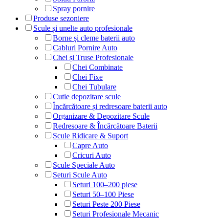
Spray pornire
Produse sezoniere
Scule și unelte auto profesionale
Borne și cleme baterii auto
Cabluri Pornire Auto
Chei și Truse Profesionale
Chei Combinate
Chei Fixe
Chei Tubulare
Cutie depozitare scule
Încărcătoare și redresoare baterii auto
Organizare & Depozitare Scule
Redresoare & Încărcătoare Baterii
Scule Ridicare & Suport
Capre Auto
Cricuri Auto
Scule Speciale Auto
Seturi Scule Auto
Seturi 100–200 piese
Seturi 50–100 Piese
Seturi Peste 200 Piese
Seturi Profesionale Mecanic