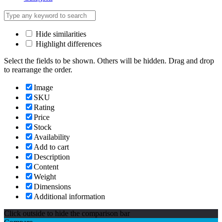
Hide similarities
Highlight differences
Select the fields to be shown. Others will be hidden. Drag and drop
to rearrange the order.
Image
SKU
Rating
Price
Stock
Availability
Add to cart
Description
Content
Weight
Dimensions
Additional information
Click outside to hide the comparison bar