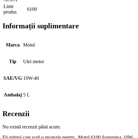
Linie
6100
produs
Informații suplimentare
Marca
Motul
Tip
Ulei motor
SAE/VG
10W-40
Ambalaj
5 L
Recenzii
Nu există recenzii până acum.
Fii primul care scrii o recenzie pentru „Motul 6100 Synergie+ 10W-