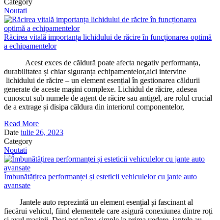
Category
Noutati
Răcirea vitală importanța lichidului de răcire în funcționarea optimă
a echipamentelor
Acest exces de căldură poate afecta negativ performanța,
durabilitatea și chiar siguranța echipamentelor,aici intervine
lichidului de răcire – un element esențial în gestionarea căldurii
generate de aceste mașini complexe. Lichidul de răcire, adesea
cunoscut sub numele de agent de răcire sau antigel, are rolul crucial
de a extrage și disipa căldura din interiorul componentelor,
Read More
Date
iulie 26, 2023
Category
Noutati
Îmbunătățirea performanței și esteticii vehiculelor cu jante auto
avansate
Jantele auto reprezintă un element esențial și fascinant al
fiecărui vehicul, fiind elementele care asigură conexiunea dintre roți
și axul mașinii. Deși pot părea simple la prima vedere, jantele au