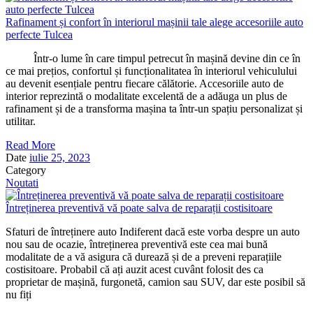
Rafinament și confort în interiorul mașinii tale alege accesoriile auto
perfecte Tulcea
Într-o lume în care timpul petrecut în mașină devine din ce în
ce mai prețios, confortul și funcționalitatea în interiorul vehiculului
au devenit esențiale pentru fiecare călătorie. Accesoriile auto de
interior reprezintă o modalitate excelentă de a adăuga un plus de
rafinament și de a transforma mașina ta într-un spațiu personalizat și
utilitar.
Read More
Date
iulie 25, 2023
Category
Noutati
Întreținerea preventivă vă poate salva de reparații costisitoare
Sfaturi de întreținere auto Indiferent dacă este vorba despre un auto
nou sau de ocazie, întreținerea preventivă este cea mai bună
modalitate de a vă asigura că durează și de a preveni reparațiile
costisitoare. Probabil că ați auzit acest cuvânt folosit des ca
proprietar de mașină, furgonetă, camion sau SUV, dar este posibil să
nu fiți