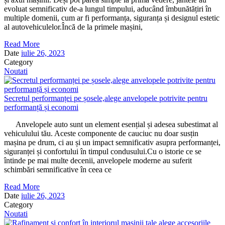
evoluat semnificativ de-a lungul timpului, aducând îmbunătățiri în
multiple domenii, cum ar fi performanța, siguranța și designul estetic
al autovehiculelor.Încă de la primele mașini,
Read More
Date
iulie 26, 2023
Category
Noutati
Secretul performanței pe șosele,alege anvelopele potrivite pentru
performanță și economi
Anvelopele auto sunt un element esențial și adesea subestimat al
vehiculului tău. Aceste componente de cauciuc nu doar susțin
mașina pe drum, ci au și un impact semnificativ asupra performanței,
siguranței și confortului în timpul condusului.Cu o istorie ce se
întinde pe mai multe decenii, anvelopele moderne au suferit
schimbări semnificative în ceea ce
Read More
Date
iulie 26, 2023
Category
Noutati