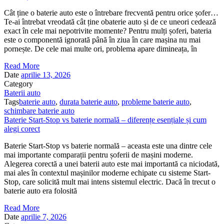
Cât ține o baterie auto este o întrebare frecventă pentru orice șofer…
Te-ai întrebat vreodată cât ține obaterie auto și de ce uneori cedează
exact în cele mai nepotrivite momente? Pentru mulți șoferi, bateria
este o componentă ignorată până în ziua în care mașina nu mai
pornește. De cele mai multe ori, problema apare dimineața, în
Read More
Date
aprilie 13, 2026
Category
Baterii auto
Tags
baterie auto
,
durata baterie auto
,
probleme baterie auto
,
schimbare baterie auto
Baterie Start-Stop vs baterie normală – diferențe esențiale și cum
alegi corect
Baterie Start-Stop vs baterie normală – aceasta este una dintre cele
mai importante comparații pentru șoferii de mașini moderne.
Alegerea corectă a unei baterii auto este mai importantă ca niciodată,
mai ales în contextul mașinilor moderne echipate cu sisteme Start-
Stop, care solicită mult mai intens sistemul electric. Dacă în trecut o
baterie auto era folosită
Read More
Date
aprilie 7, 2026