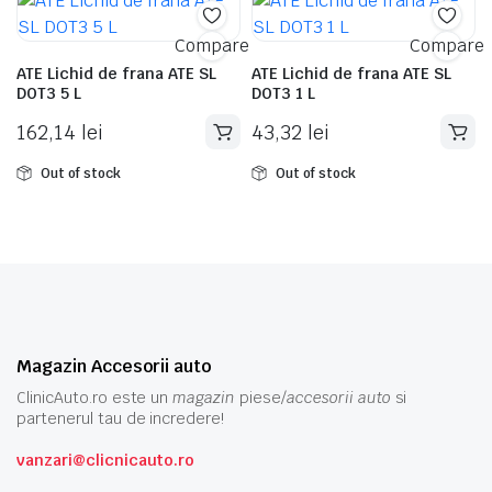
mai
recente
Compare
Compare
ATE Lichid de frana ATE SL
ATE Lichid de frana ATE SL
DOT3 5 L
DOT3 1 L
162,14
lei
43,32
lei
Out of stock
Out of stock
Magazin Accesorii auto
ClinicAuto.ro este un
magazin
piese/
accesorii auto
si
partenerul tau de incredere!
vanzari@clicnicauto.ro