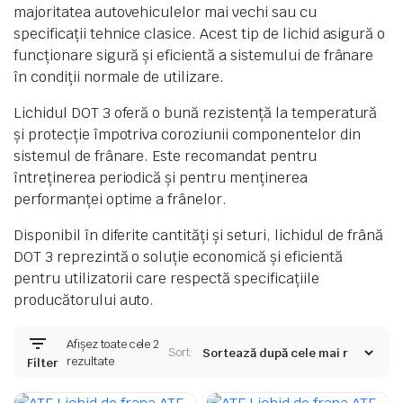
majoritatea autovehiculelor mai vechi sau cu
specificații tehnice clasice. Acest tip de lichid asigură o
funcționare sigură și eficientă a sistemului de frânare
în condiții normale de utilizare.
Lichidul DOT 3 oferă o bună rezistență la temperatură
și protecție împotriva coroziunii componentelor din
sistemul de frânare. Este recomandat pentru
întreținerea periodică și pentru menținerea
performanței optime a frânelor.
Disponibil în diferite cantități și seturi, lichidul de frână
DOT 3 reprezintă o soluție economică și eficientă
pentru utilizatorii care respectă specificațiile
producătorului auto.
Afișez toate cele 2
Sort:
Sortat
rezultate
Filter
după
cele