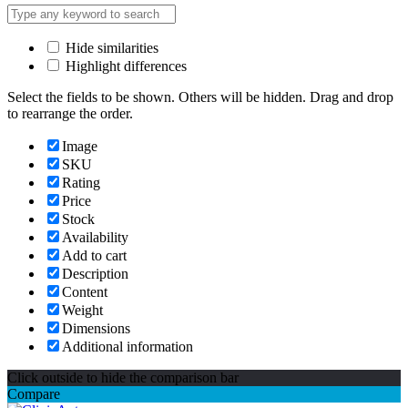
Hide similarities
Highlight differences
Select the fields to be shown. Others will be hidden. Drag and drop
to rearrange the order.
Image
SKU
Rating
Price
Stock
Availability
Add to cart
Description
Content
Weight
Dimensions
Additional information
Click outside to hide the comparison bar
Compare