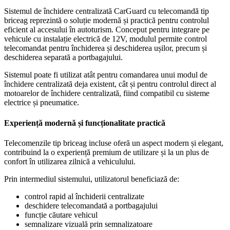
Sistemul de închidere centralizată CarGuard cu telecomandă tip
briceag reprezintă o soluție modernă și practică pentru controlul
eficient al accesului în autoturism. Conceput pentru integrare pe
vehicule cu instalație electrică de 12V, modulul permite control
telecomandat pentru închiderea și deschiderea ușilor, precum și
deschiderea separată a portbagajului.
Sistemul poate fi utilizat atât pentru comandarea unui modul de
închidere centralizată deja existent, cât și pentru controlul direct al
motoarelor de închidere centralizată, fiind compatibil cu sisteme
electrice și pneumatice.
Experiență modernă și funcționalitate practică
Telecomenzile tip briceag incluse oferă un aspect modern și elegant,
contribuind la o experiență premium de utilizare și la un plus de
confort în utilizarea zilnică a vehiculului.
Prin intermediul sistemului, utilizatorul beneficiază de:
control rapid al închiderii centralizate
deschidere telecomandată a portbagajului
funcție căutare vehicul
semnalizare vizuală prin semnalizatoare