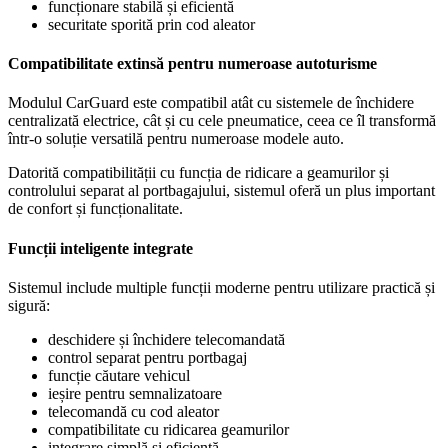
funcționare stabilă și eficientă
securitate sporită prin cod aleator
Compatibilitate extinsă pentru numeroase autoturisme
Modulul CarGuard este compatibil atât cu sistemele de închidere
centralizată electrice, cât și cu cele pneumatice, ceea ce îl transformă
într-o soluție versatilă pentru numeroase modele auto.
Datorită compatibilității cu funcția de ridicare a geamurilor și
controlului separat al portbagajului, sistemul oferă un plus important
de confort și funcționalitate.
Funcții inteligente integrate
Sistemul include multiple funcții moderne pentru utilizare practică și
sigură:
deschidere și închidere telecomandată
control separat pentru portbagaj
funcție căutare vehicul
ieșire pentru semnalizatoare
telecomandă cu cod aleator
compatibilitate cu ridicarea geamurilor
integrare simplă și eficientă