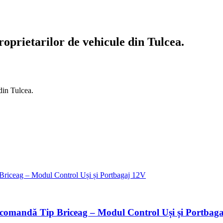
oprietarilor de vehicule din Tulcea.
ecomandă Tip Briceag – Modul Control Uși și Portbag