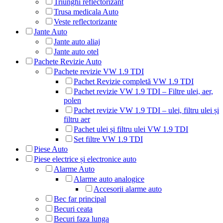
Triunghi reflectorizant
Trusa medicala Auto
Veste reflectorizante
Jante Auto
Jante auto aliaj
Jante auto otel
Pachete Revizie Auto
Pachete revizie VW 1.9 TDI
Pachet Revizie completă VW 1.9 TDI
Pachet revizie VW 1.9 TDI – Filtre ulei, aer,
polen
Pachet revizie VW 1.9 TDI – ulei, filtru ulei și
filtru aer
Pachet ulei și filtru ulei VW 1.9 TDI
Set filtre VW 1.9 TDI
Piese Auto
Piese electrice și electronice auto
Alarme Auto
Alarme auto analogice
Accesorii alarme auto
Bec far principal
Becuri ceata
Becuri faza lunga