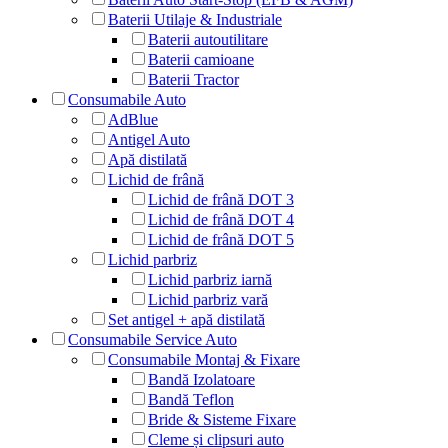
Baterii Utilaje & Industriale
Baterii autoutilitare
Baterii camioane
Baterii Tractor
Consumabile Auto
AdBlue
Antigel Auto
Apă distilată
Lichid de frână
Lichid de frână DOT 3
Lichid de frână DOT 4
Lichid de frână DOT 5
Lichid parbriz
Lichid parbriz iarnă
Lichid parbriz vară
Set antigel + apă distilată
Consumabile Service Auto
Consumabile Montaj & Fixare
Bandă Izolatoare
Bandă Teflon
Bride & Sisteme Fixare
Cleme și clipsuri auto