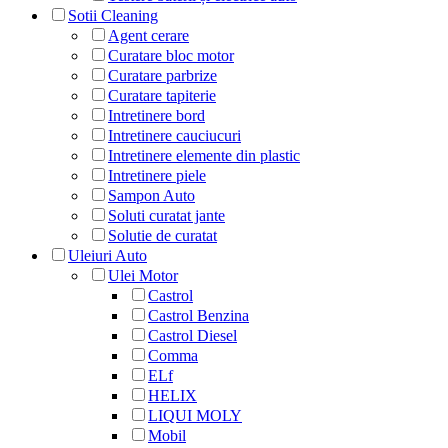
Sotii Cleaning
Agent cerare
Curatare bloc motor
Curatare parbrize
Curatare tapiterie
Intretinere bord
Intretinere cauciucuri
Intretinere elemente din plastic
Intretinere piele
Sampon Auto
Soluti curatat jante
Solutie de curatat
Uleiuri Auto
Ulei Motor
Castrol
Castrol Benzina
Castrol Diesel
Comma
ELf
HELIX
LIQUI MOLY
Mobil