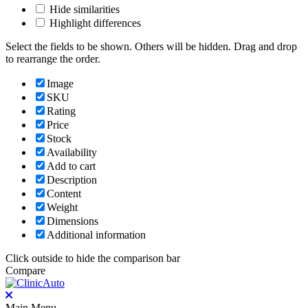
Hide similarities
Highlight differences
Select the fields to be shown. Others will be hidden. Drag and drop
to rearrange the order.
Image
SKU
Rating
Price
Stock
Availability
Add to cart
Description
Content
Weight
Dimensions
Additional information
Click outside to hide the comparison bar
Compare
Main Menu