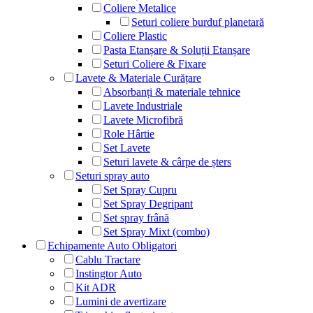
Coliere Metalice
Seturi coliere burduf planetară
Coliere Plastic
Pasta Etanșare & Soluții Etanșare
Seturi Coliere & Fixare
Lavete & Materiale Curățare
Absorbanți & materiale tehnice
Lavete Industriale
Lavete Microfibră
Role Hârtie
Set Lavete
Seturi lavete & cârpe de șters
Seturi spray auto
Set Spray Cupru
Set Spray Degripant
Set spray frână
Set Spray Mixt (combo)
Echipamente Auto Obligatori
Cablu Tractare
Instingtor Auto
Kit ADR
Lumini de avertizare