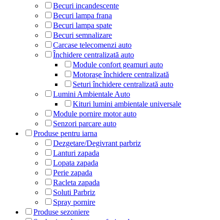
Becuri incandescente
Becuri lampa frana
Becuri lampa spate
Becuri semnalizare
Carcase telecomenzi auto
Închidere centralizată auto
Module confort geamuri auto
Motorașe închidere centralizată
Seturi închidere centralizată auto
Lumini Ambientale Auto
Kituri lumini ambientale universale
Module pornire motor auto
Senzori parcare auto
Produse pentru iarna
Dezgetare/Degivrant parbriz
Lanturi zapada
Lopata zapada
Perie zapada
Racleta zapada
Soluti Parbriz
Spray pornire
Produse sezoniere