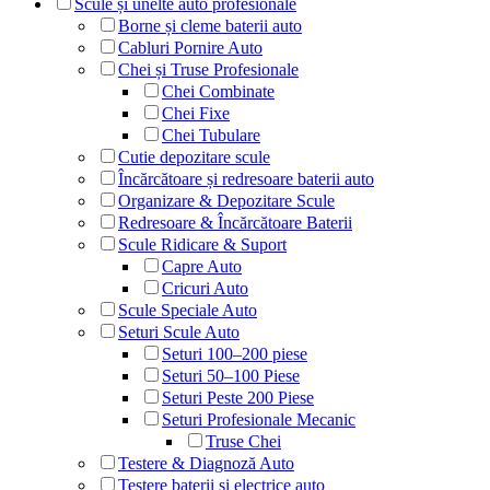
Scule și unelte auto profesionale
Borne și cleme baterii auto
Cabluri Pornire Auto
Chei și Truse Profesionale
Chei Combinate
Chei Fixe
Chei Tubulare
Cutie depozitare scule
Încărcătoare și redresoare baterii auto
Organizare & Depozitare Scule
Redresoare & Încărcătoare Baterii
Scule Ridicare & Suport
Capre Auto
Cricuri Auto
Scule Speciale Auto
Seturi Scule Auto
Seturi 100–200 piese
Seturi 50–100 Piese
Seturi Peste 200 Piese
Seturi Profesionale Mecanic
Truse Chei
Testere & Diagnoză Auto
Testere baterii și electrice auto