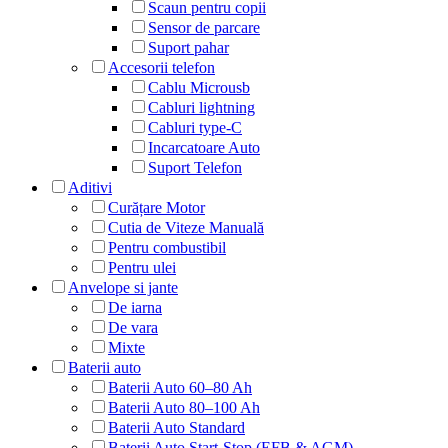
Scaun pentru copii
Sensor de parcare
Suport pahar
Accesorii telefon
Cablu Microusb
Cabluri lightning
Cabluri type-C
Incarcatoare Auto
Suport Telefon
Aditivi
Curățare Motor
Cutia de Viteze Manuală
Pentru combustibil
Pentru ulei
Anvelope si jante
De iarna
De vara
Mixte
Baterii auto
Baterii Auto 60–80 Ah
Baterii Auto 80–100 Ah
Baterii Auto Standard
Baterii Auto Start-Stop (EFB & AGM)