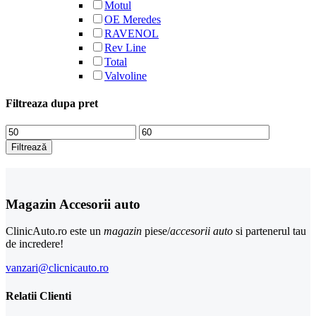
Motul
OE Meredes
RAVENOL
Rev Line
Total
Valvoline
Filtreaza dupa pret
Preț
Preț
minim
maxim
Filtrează
Magazin Accesorii auto
ClinicAuto.ro este un
magazin
piese/
accesorii auto
si partenerul tau
de incredere!
vanzari@clicnicauto.ro
Relatii Clienti