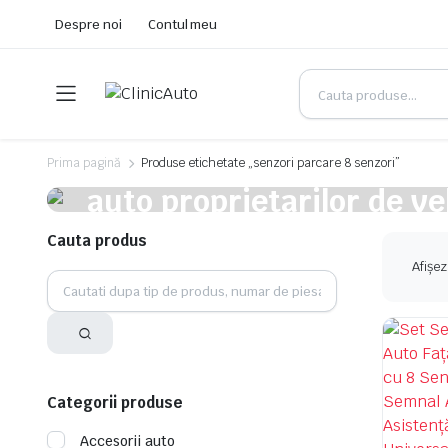
Despre noi
Contul meu
Service Auto Tulcea
Oferim o gama completa 
Prima pagină
Produse etichetate „senzori parcare 8 senzori”
auto proprietarilor de ve
Tulcea.
Cauta produs
Afișez
Mecanicii nostri sunt specializati pe o gama larga de servicii 
Programeaza-te acum
Categorii produse
Accesorii auto