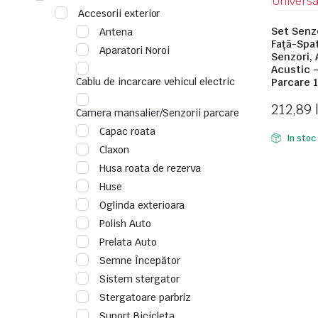
Accesorii exterior
Set Senz
Antena
Față-Spa
Aparatori Noroi
Senzori, 
Acustic 
Cablu de incarcare vehicul electric
Parcare 1
212,89
Camera mansalier/Senzorii parcare
Capac roata
In stoc
Claxon
Husa roata de rezerva
Huse
Oglinda exterioara
Polish Auto
Prelata Auto
Semne Începător
Sistem stergator
Stergatoare parbriz
Suport Bicicleta