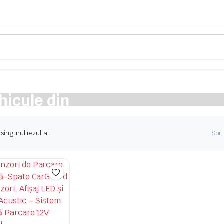
de servicii
hicule din
 singurul rezultat
Sort
auto