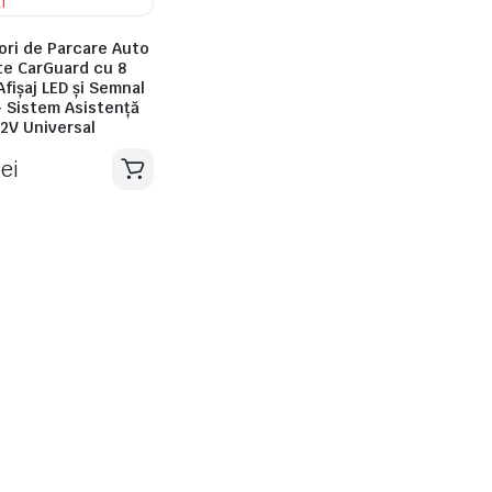
ori de Parcare Auto
te CarGuard cu 8
Afișaj LED și Semnal
– Sistem Asistență
2V Universal
lei