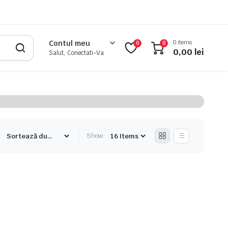
0 items
Contul meu
0
0
0,00
lei
Salut, Conectati-Va
:
Show: