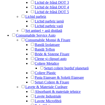
Lichid de frână DOT 3
Lichid de frână DOT 4
Lichid de frână DOT 5
Lichid parbriz
Lichid parbriz iarnă
Lichid parbriz vară
Set antigel + apă distilată
Consumabile Service Auto
Consumabile Montaj & Fixare
Bandă Izolatoare
Bandă Teflon
Bride & Sisteme Fixare
Cleme și clipsuri auto
Coliere Metalice
Seturi coliere burduf planetară
Coliere Plastic
Pasta Etanșare & Soluții Etanșare
Seturi Coliere & Fixare
Lavete & Materiale Curățare
Absorbanți & materiale tehnice
Lavete Industriale
Lavete Microfibră