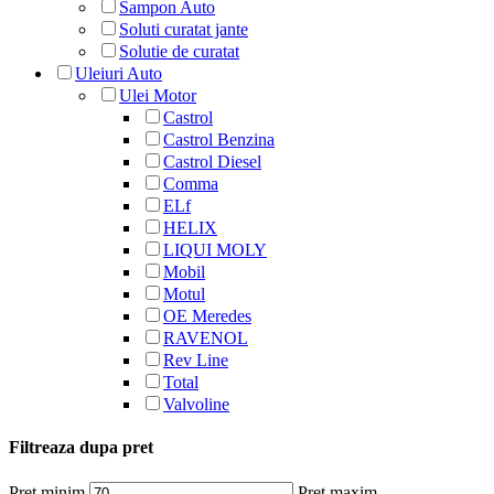
Sampon Auto
Soluti curatat jante
Solutie de curatat
Uleiuri Auto
Ulei Motor
Castrol
Castrol Benzina
Castrol Diesel
Comma
ELf
HELIX
LIQUI MOLY
Mobil
Motul
OE Meredes
RAVENOL
Rev Line
Total
Valvoline
Filtreaza dupa pret
Preț minim
Preț maxim