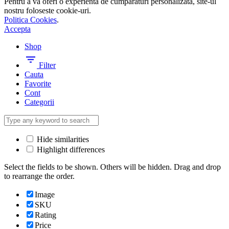
Pentru a va oferi o experienta de cumparaturi personalizata, site-ul
nostru foloseste cookie-uri.
Politica Cookies
.
Accepta
Shop
Filter
Cauta
Favorite
Cont
Categorii
Hide similarities
Highlight differences
Select the fields to be shown. Others will be hidden. Drag and drop
to rearrange the order.
Image
SKU
Rating
Price