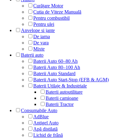
Curățare Motor
Cutia de Viteze Manuală
Pentru combustibil
Pentru ulei
Anvelope si jante
De iarna
De vara
Mixte
Baterii auto
Baterii Auto 60–80 Ah
Baterii Auto 80–100 Ah
Baterii Auto Standard
Baterii Auto Start-Stop (EFB & AGM)
Baterii Utilaje & Industriale
Baterii autoutilitare
Baterii camioane
Baterii Tractor
Consumabile Auto
AdBlue
Antigel Auto
Apă distilată
Lichid de frână