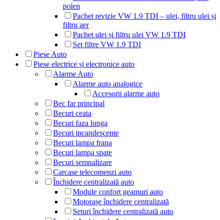
polen
Pachet revizie VW 1.9 TDI – ulei, filtru ulei și
filtru aer
Pachet ulei și filtru ulei VW 1.9 TDI
Set filtre VW 1.9 TDI
Piese Auto
Piese electrice și electronice auto
Alarme Auto
Alarme auto analogice
Accesorii alarme auto
Bec far principal
Becuri ceata
Becuri faza lunga
Becuri incandescente
Becuri lampa frana
Becuri lampa spate
Becuri semnalizare
Carcase telecomenzi auto
Închidere centralizată auto
Module confort geamuri auto
Motorașe închidere centralizată
Seturi închidere centralizată auto