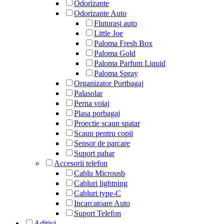
Odorizante
Odorizante Auto
Fluturași auto
Little Joe
Paloma Fresh Box
Paloma Gold
Paloma Parfum Liquid
Paloma Spray
Organizator Portbagaj
Palasolar
Perna voiaj
Plasa porbagaj
Proectie scaun spatar
Scaun pentru copii
Sensor de parcare
Suport pahar
Accesorii telefon
Cablu Microusb
Cabluri lightning
Cabluri type-C
Incarcatoare Auto
Suport Telefon
Aditivi