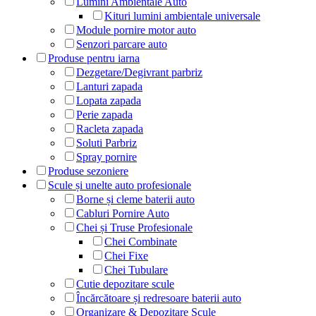
Lumini Ambientale Auto
Kituri lumini ambientale universale
Module pornire motor auto
Senzori parcare auto
Produse pentru iarna
Dezgetare/Degivrant parbriz
Lanturi zapada
Lopata zapada
Perie zapada
Racleta zapada
Soluti Parbriz
Spray pornire
Produse sezoniere
Scule și unelte auto profesionale
Borne și cleme baterii auto
Cabluri Pornire Auto
Chei și Truse Profesionale
Chei Combinate
Chei Fixe
Chei Tubulare
Cutie depozitare scule
Încărcătoare și redresoare baterii auto
Organizare & Depozitare Scule