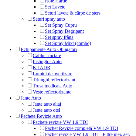
Role Hârtie
Set Lavete
Seturi lavete & cârpe de șters
Seturi spray auto
Set Spray Cupru
Set Spray Degripant
Set spray frână
Set Spray Mixt (combo)
Echipamente Auto Obligatori
Cablu Tractare
Instingtor Auto
Kit ADR
Lumini de avertizare
Triunghi reflectorizant
Trusa medicala Auto
Veste reflectorizante
Jante Auto
Jante auto aliaj
Jante auto otel
Pachete Revizie Auto
Pachete revizie VW 1.9 TDI
Pachet Revizie completă VW 1.9 TDI
Pachet revizie VW 1.9 TDI – Filtre ulei, aer,