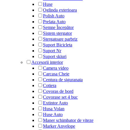
Huse
Oglinda exterioara
Polish Auto
Prelata Auto
Semne Începător
Sistem stergator
Stergatoare parbriz
Suport Bicicleta
Suport Nr
Suport skiuri
Accesorii interior
Camera video
Carcasa Cheie
Centura de siguranata
Cotiera
Covoras de bord
Covorase set 4 buc
Extintor Auto
Husa Volan
Huse Auto
Maner schimbator de viteze
Marker Anvelope