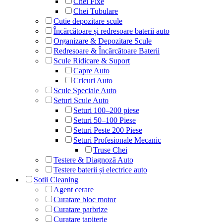
Chei Fixe
Chei Tubulare
Cutie depozitare scule
Încărcătoare și redresoare baterii auto
Organizare & Depozitare Scule
Redresoare & Încărcătoare Baterii
Scule Ridicare & Suport
Capre Auto
Cricuri Auto
Scule Speciale Auto
Seturi Scule Auto
Seturi 100–200 piese
Seturi 50–100 Piese
Seturi Peste 200 Piese
Seturi Profesionale Mecanic
Truse Chei
Testere & Diagnoză Auto
Testere baterii și electrice auto
Sotii Cleaning
Agent cerare
Curatare bloc motor
Curatare parbrize
Curatare tapiterie