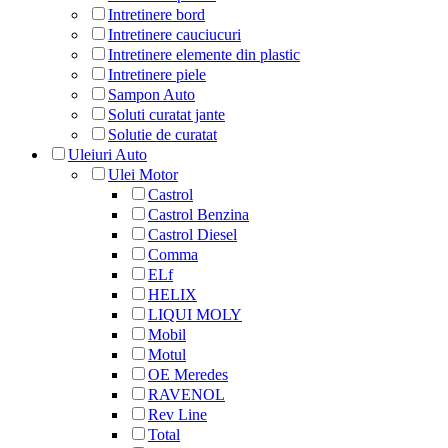
Intretinere bord
Intretinere cauciucuri
Intretinere elemente din plastic
Intretinere piele
Sampon Auto
Soluti curatat jante
Solutie de curatat
Uleiuri Auto
Ulei Motor
Castrol
Castrol Benzina
Castrol Diesel
Comma
ELf
HELIX
LIQUI MOLY
Mobil
Motul
OE Meredes
RAVENOL
Rev Line
Total