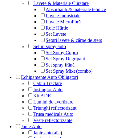
Lavete & Materiale Curățare
Absorbanți & materiale tehnice
Lavete Industriale
Lavete Microfibră
Role Hârtie
Set Lavete
Seturi lavete & cârpe de șters
Seturi spray auto
Set Spray Cupru
Set Spray Degripant
Set spray frână
Set Spray Mixt (combo)
Echipamente Auto Obligatori
Cablu Tractare
Instingtor Auto
Kit ADR
Lumini de avertizare
Triunghi reflectorizant
Trusa medicala Auto
Veste reflectorizante
Jante Auto
Jante auto aliaj