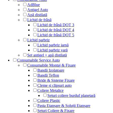
AdBlue
Antigel Auto
Apă distilată
Lichid de frână
Lichid de frână DOT 3
Lichid de frână DOT 4
Lichid de frână DOT 5
Lichid parbriz
Lichid parbriz iarnă
Lichid parbriz vară
Set antigel + apă distilată
Consumabile Service Auto
Consumabile Montaj & Fixare
Bandă Izolatoare
Bandă Teflon
Bride & Sisteme Fixare
Cleme și clipsuri auto
Coliere Metalice
Seturi coliere burduf planetară
Coliere Plastic
Pasta Etanșare & Soluții Etanșare
Seturi Coliere & Fixare