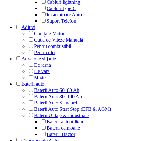
Cabluri lightning
Cabluri type-C
Incarcatoare Auto
Suport Telefon
Aditivi
Curățare Motor
Cutia de Viteze Manuală
Pentru combustibil
Pentru ulei
Anvelope si jante
De iarna
De vara
Mixte
Baterii auto
Baterii Auto 60–80 Ah
Baterii Auto 80–100 Ah
Baterii Auto Standard
Baterii Auto Start-Stop (EFB & AGM)
Baterii Utilaje & Industriale
Baterii autoutilitare
Baterii camioane
Baterii Tractor
Consumabile Auto