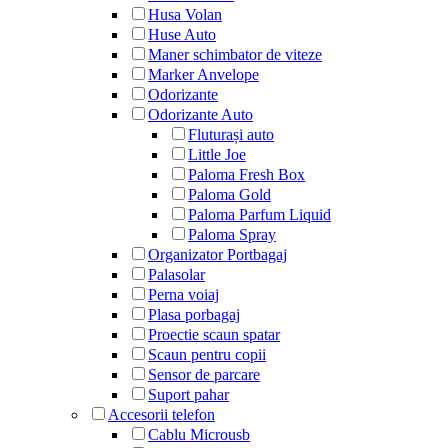
Husa Volan
Huse Auto
Maner schimbator de viteze
Marker Anvelope
Odorizante
Odorizante Auto
Fluturași auto
Little Joe
Paloma Fresh Box
Paloma Gold
Paloma Parfum Liquid
Paloma Spray
Organizator Portbagaj
Palasolar
Perna voiaj
Plasa porbagaj
Proectie scaun spatar
Scaun pentru copii
Sensor de parcare
Suport pahar
Accesorii telefon
Cablu Microusb