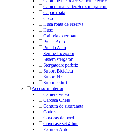
Cablu de incarcare vehicul electric
Camera mansalier/Senzorii parcare
Capac roata
Claxon
Husa roata de rezerva
Huse
Oglinda exterioara
Polish Auto
Prelata Auto
Semne Începător
Sistem stergator
Stergatoare parbriz
Suport Bicicleta
Suport Nr
Suport skiuri
Accesorii interior
Camera video
Carcasa Cheie
Centura de siguranata
Cotiera
Covoras de bord
Covorase set 4 buc
Extintor Auto