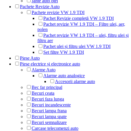
Jante auto otel
Pachete Revizie Auto
Pachete revizie VW 1.9 TDI
Pachet Revizie completă VW 1.9 TDI
Pachet revizie VW 1.9 TDI – Filtre ulei, aer,
polen
Pachet revizie VW 1.9 TDI – ulei, filtru ulei și
filtru aer
Pachet ulei și filtru ulei VW 1.9 TDI
Set filtre VW 1.9 TDI
Piese Auto
Piese electrice și electronice auto
Alarme Auto
Alarme auto analogice
Accesorii alarme auto
Bec far principal
Becuri ceata
Becuri faza lunga
Becuri incandescente
Becuri lampa frana
Becuri lampa spate
Becuri semnalizare
Carcase telecomenzi auto