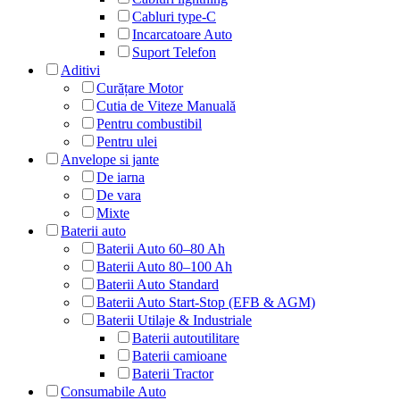
Cabluri type-C
Incarcatoare Auto
Suport Telefon
Aditivi
Curățare Motor
Cutia de Viteze Manuală
Pentru combustibil
Pentru ulei
Anvelope si jante
De iarna
De vara
Mixte
Baterii auto
Baterii Auto 60–80 Ah
Baterii Auto 80–100 Ah
Baterii Auto Standard
Baterii Auto Start-Stop (EFB & AGM)
Baterii Utilaje & Industriale
Baterii autoutilitare
Baterii camioane
Baterii Tractor
Consumabile Auto