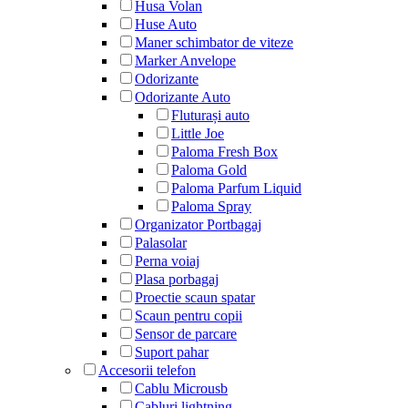
Husa Volan
Huse Auto
Maner schimbator de viteze
Marker Anvelope
Odorizante
Odorizante Auto
Fluturași auto
Little Joe
Paloma Fresh Box
Paloma Gold
Paloma Parfum Liquid
Paloma Spray
Organizator Portbagaj
Palasolar
Perna voiaj
Plasa porbagaj
Proectie scaun spatar
Scaun pentru copii
Sensor de parcare
Suport pahar
Accesorii telefon
Cablu Microusb
Cabluri lightning