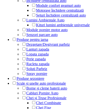
Închidere centralizată auto
Module confort geamuri auto
Motorașe închidere centralizată
Seturi închidere centralizată auto
Lumini Ambientale Auto
Kituri lumini ambientale universale
Module pornire motor auto
Senzori parcare auto
Produse pentru iarna
Dezgetare/Degivrant parbriz
Lanturi zapada
Lopata zapada
Perie zapada
Racleta zapada
Soluti Parbriz
Spray pornire
Produse sezoniere
Scule și unelte auto profesionale
Borne și cleme baterii auto
Cabluri Pornire Auto
Chei și Truse Profesionale
Chei Combinate
Chei Fixe