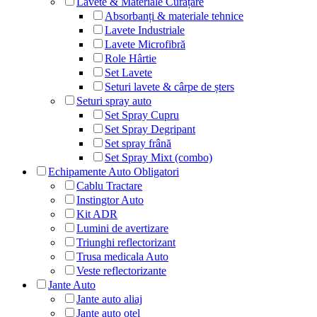
Lavete & Materiale Curățare
Absorbanți & materiale tehnice
Lavete Industriale
Lavete Microfibră
Role Hârtie
Set Lavete
Seturi lavete & cârpe de șters
Seturi spray auto
Set Spray Cupru
Set Spray Degripant
Set spray frână
Set Spray Mixt (combo)
Echipamente Auto Obligatori
Cablu Tractare
Instingtor Auto
Kit ADR
Lumini de avertizare
Triunghi reflectorizant
Trusa medicala Auto
Veste reflectorizante
Jante Auto
Jante auto aliaj
Jante auto otel