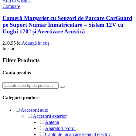
Add to wishlist
Compare
Cameră Marșarier cu Senzori de Parcare CarGuard
pe Suport Număr Înmatriculare – Sistem 12V cu
Unghi 170° și Avertizare Acustică
210,95
lei
Adaugă în coș
In stoc
Filter Products
Cauta produs
Categorii produse
Accesorii auto
Accesorii exterior
Antena
Aparatori Noroi
Cablu de incarcare vehicul electric