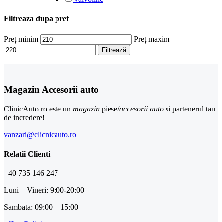
Filtreaza dupa pret
Preț minim
Preț maxim
Filtrează
Magazin Accesorii auto
ClinicAuto.ro este un
magazin
piese/
accesorii auto
si partenerul tau
de incredere!
vanzari@clicnicauto.ro
Relatii Clienti
+40 735 146 247
Luni – Vineri: 9:00-20:00
Sambata: 09:00 – 15:00