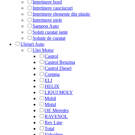
Intretinere bord
Intretinere cauciucuri
Intretinere elemente din plastic
Intretinere piele
Sampon Auto
Soluti curatat jante
Solutie de curatat
Uleiuri Auto
Ulei Motor
Castrol
Castrol Benzina
Castrol Diesel
Comma
ELf
HELIX
LIQUI MOLY
Mobil
Motul
OE Meredes
RAVENOL
Rev Line
Total
Valvoline