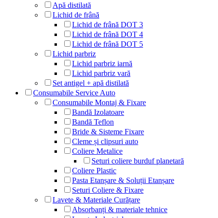
Apă distilată
Lichid de frână
Lichid de frână DOT 3
Lichid de frână DOT 4
Lichid de frână DOT 5
Lichid parbriz
Lichid parbriz iarnă
Lichid parbriz vară
Set antigel + apă distilată
Consumabile Service Auto
Consumabile Montaj & Fixare
Bandă Izolatoare
Bandă Teflon
Bride & Sisteme Fixare
Cleme și clipsuri auto
Coliere Metalice
Seturi coliere burduf planetară
Coliere Plastic
Pasta Etanșare & Soluții Etanșare
Seturi Coliere & Fixare
Lavete & Materiale Curățare
Absorbanți & materiale tehnice