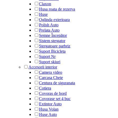
Claxon
Husa roata de rezerva
Huse
Oglinda exterioara
Polish Auto
Prelata Auto
Semne Începător
Sistem stergator
Stergatoare parbriz
Suport Bicicleta
Suport Nr
Suport skiuri
Accesorii interior
Camera video
Carcasa Cheie
Centura de siguranata
Cotiera
Covoras de bord
Covorase set 4 buc
Extintor Auto
Husa Volan
Huse Auto