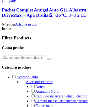
Compare
Pachet Complet Antigel Auto G11 Albastru
DriveMax + Apă Distilată, -36°C, 3+3 x 1L
64,90
lei
Adaugă în coș
In stoc
Filter Products
Cauta produs
Categorii produse
Accesorii auto
Accesorii exterior
Antena
Aparatori Noroi
Cablu de incarcare vehicul electric
Camera mansalier/Senzorii parcare
Capac roata