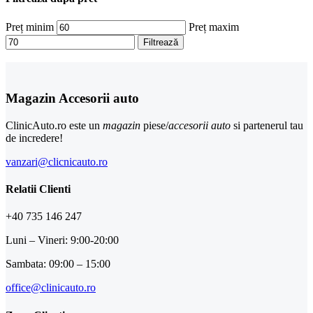
Preț minim
Preț maxim
Filtrează
Magazin Accesorii auto
ClinicAuto.ro este un
magazin
piese/
accesorii auto
si partenerul tau
de incredere!
vanzari@clicnicauto.ro
Relatii Clienti
+40 735 146 247
Luni – Vineri: 9:00-20:00
Sambata: 09:00 – 15:00
office@clinicauto.ro