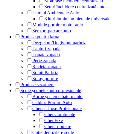
Motorașe închidere centralizată
Seturi închidere centralizată auto
Lumini Ambientale Auto
Kituri lumini ambientale universale
Module pornire motor auto
Senzori parcare auto
Produse pentru iarna
Dezgetare/Degivrant parbriz
Lanturi zapada
Lopata zapada
Perie zapada
Racleta zapada
Soluti Parbriz
Spray pornire
Produse sezoniere
Scule și unelte auto profesionale
Borne și cleme baterii auto
Cabluri Pornire Auto
Chei și Truse Profesionale
Chei Combinate
Chei Fixe
Chei Tubulare
Cutie depozitare scule