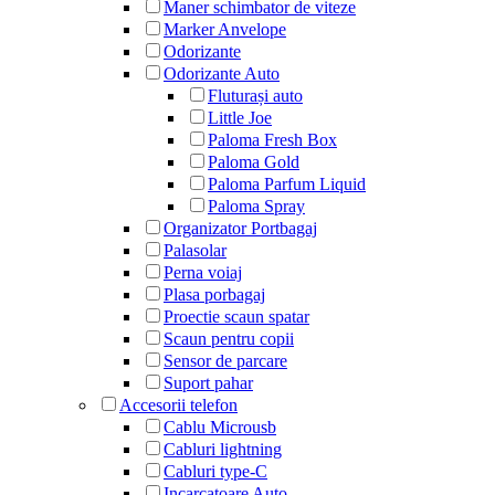
Maner schimbator de viteze
Marker Anvelope
Odorizante
Odorizante Auto
Fluturași auto
Little Joe
Paloma Fresh Box
Paloma Gold
Paloma Parfum Liquid
Paloma Spray
Organizator Portbagaj
Palasolar
Perna voiaj
Plasa porbagaj
Proectie scaun spatar
Scaun pentru copii
Sensor de parcare
Suport pahar
Accesorii telefon
Cablu Microusb
Cabluri lightning
Cabluri type-C
Incarcatoare Auto