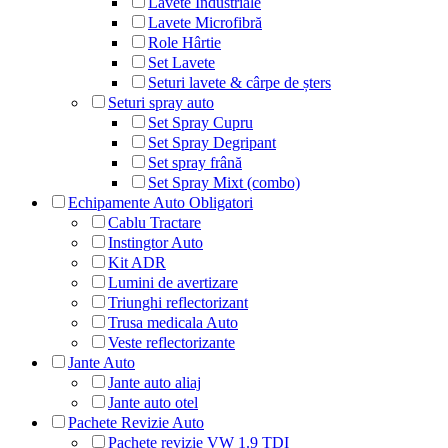
Lavete Industriale
Lavete Microfibră
Role Hârtie
Set Lavete
Seturi lavete & cârpe de șters
Seturi spray auto
Set Spray Cupru
Set Spray Degripant
Set spray frână
Set Spray Mixt (combo)
Echipamente Auto Obligatori
Cablu Tractare
Instingtor Auto
Kit ADR
Lumini de avertizare
Triunghi reflectorizant
Trusa medicala Auto
Veste reflectorizante
Jante Auto
Jante auto aliaj
Jante auto otel
Pachete Revizie Auto
Pachete revizie VW 1.9 TDI