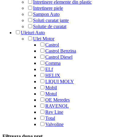
Intretinere elemente din plastic
Intretinere piele
Sampon Auto
Soluti curatat jante
Solutie de curatat
Uleiuri Auto
Ulei Motor
Castrol
Castrol Benzina
Castrol Diesel
Comma
ELf
HELIX
LIQUI MOLY
Mobil
Motul
OE Meredes
RAVENOL
Rev Line
Total
Valvoline
Filtreaza dupa pret