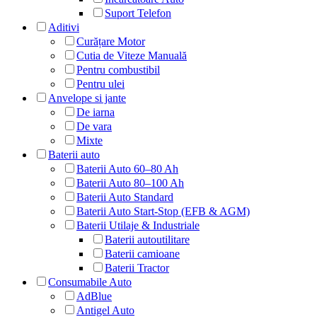
Suport Telefon
Aditivi
Curățare Motor
Cutia de Viteze Manuală
Pentru combustibil
Pentru ulei
Anvelope si jante
De iarna
De vara
Mixte
Baterii auto
Baterii Auto 60–80 Ah
Baterii Auto 80–100 Ah
Baterii Auto Standard
Baterii Auto Start-Stop (EFB & AGM)
Baterii Utilaje & Industriale
Baterii autoutilitare
Baterii camioane
Baterii Tractor
Consumabile Auto
AdBlue
Antigel Auto