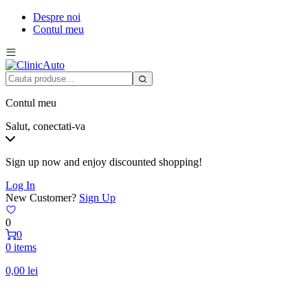
Despre noi
Contul meu
Contul meu
Salut, conectati-va
Sign up now and enjoy discounted shopping!
Log In
New Customer?
Sign Up
0
0
0 items
0,00
lei