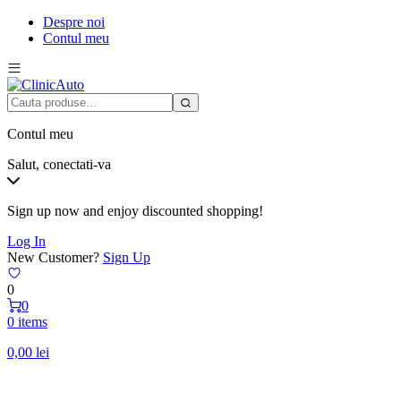
Despre noi
Contul meu
Contul meu
Salut, conectati-va
Sign up now and enjoy discounted shopping!
Log In
New Customer?
Sign Up
0
0
0 items
0,00
lei