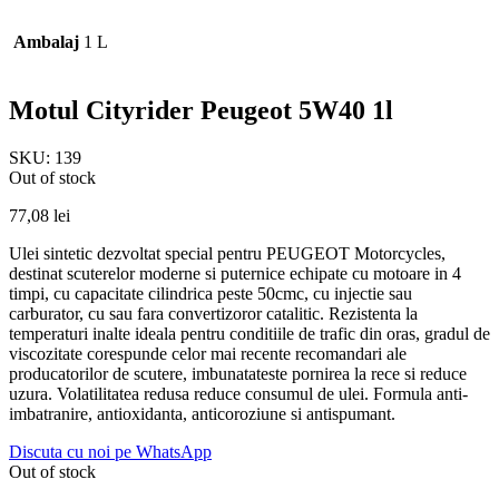
Ambalaj
1 L
Motul Cityrider Peugeot 5W40 1l
SKU:
139
Out of stock
77,08
lei
Ulei sintetic dezvoltat special pentru PEUGEOT Motorcycles,
destinat scuterelor moderne si puternice echipate cu motoare in 4
timpi, cu capacitate cilindrica peste 50cmc, cu injectie sau
carburator, cu sau fara convertizoror catalitic. Rezistenta la
temperaturi inalte ideala pentru conditiile de trafic din oras, gradul de
viscozitate corespunde celor mai recente recomandari ale
producatorilor de scutere, imbunatateste pornirea la rece si reduce
uzura. Volatilitatea redusa reduce consumul de ulei. Formula anti-
imbatranire, antioxidanta, anticoroziune si antispumant.
Discuta cu noi pe WhatsApp
Out of stock