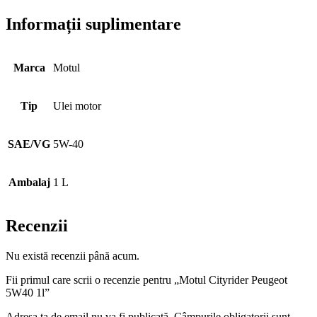
Informații suplimentare
Marca
Motul
Tip
Ulei motor
SAE/VG
5W-40
Ambalaj
1 L
Recenzii
Nu există recenzii până acum.
Fii primul care scrii o recenzie pentru „Motul Cityrider Peugeot
5W40 1l”
Adresa ta de email nu va fi publicată.
Câmpurile obligatorii sunt