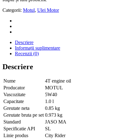
Categorii:
Motul
,
Ulei Motor
Descriere
Informații suplimentare
Recenzii (0)
Descriere
Nume
4T engine oil
Producator
MOTUL
Vascozitate
5W40
Capacitate
1.0 l
Greutate neta
0.85 kg
Greutate bruta pe set
0.973 kg
Standard
JASO MA
Specificatie API
SL
Linie produs
City Rider