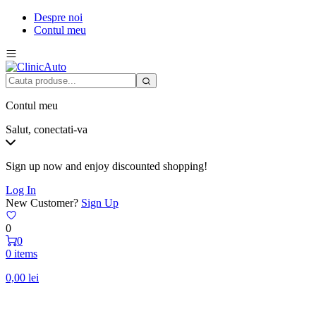
Despre noi
Contul meu
Contul meu
Salut, conectati-va
Sign up now and enjoy discounted shopping!
Log In
New Customer?
Sign Up
0
0
0 items
0,00
lei