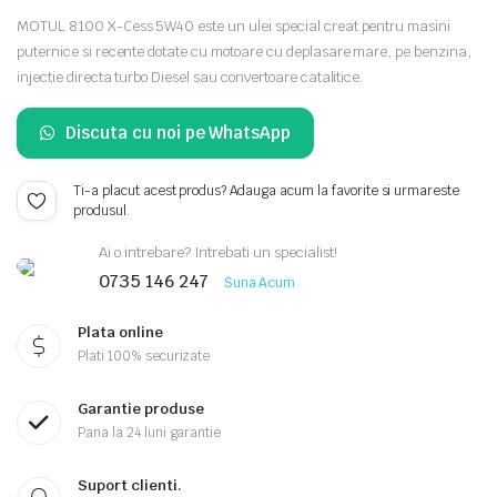
MOTUL 8100 X-Cess 5W40 este un ulei special creat pentru masini
puternice si recente dotate cu motoare cu deplasare mare, pe benzina,
injectie directa turbo Diesel sau convertoare catalitice.
Discuta cu noi pe WhatsApp
Ti-a placut acest produs? Adauga acum la favorite si urmareste
produsul.
Ai o intrebare? Intrebati un specialist!
0735 146 247
Suna Acum
Plata online
Plati 100% securizate
Garantie produse
Pana la 24 luni garantie
Suport clienti.