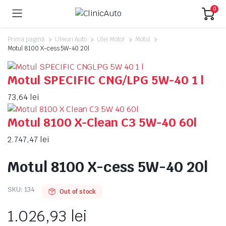
0
Prima pagină
Uleiuri Auto
Ulei Motor
Motul
Motul 8100 X-cess 5W-40 20l
Motul SPECIFIC CNG/LPG 5W-40 1 l
73,64
lei
Motul 8100 X-Clean C3 5W-40 60l
2.747,47
lei
Motul 8100 X-cess 5W-40 20l
SKU:
134
Out of stock
1.026,93
lei