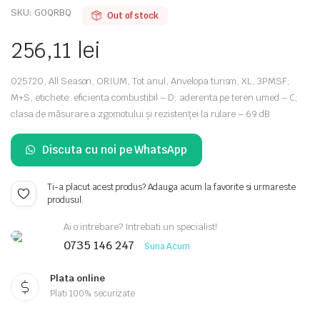
SKU:
G0QRBQ
Out of stock
256,11
lei
025720, All Season, ORIUM, Tot anul, Anvelopa turism, XL, 3PMSF;
M+S, etichete: eficienta combustibil – D; aderenta pe teren umed – C;
clasa de măsurare a zgomotului și rezistenței la rulare – 69 dB
Discuta cu noi pe WhatsApp
Ti-a placut acest produs? Adauga acum la favorite si urmareste
produsul.
Ai o intrebare? Intrebati un specialist!
0735 146 247
Suna Acum
Plata online
Plati 100% securizate