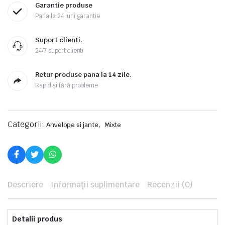
Garantie produse
Pana la 24 luni garantie
Suport clienti.
24/7 suport clienti
Retur produse pana la 14 zile.
Rapid și fără probleme
Categorii:
,
Anvelope si jante
Mixte
Descriere
Informații suplimentare
Recenzii (0)
Detalii produs