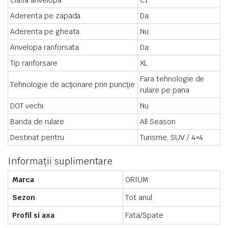
Aderenta pe zapada
Da
Aderenta pe gheata
Nu
Anvelopa ranforsata
Da
Tip ranforsare
XL
Fara tehnologie de
Tehnologie de acționare prin puncție
rulare pe pana
DOT vechi
Nu
Banda de rulare
All Season
Destinat pentru
Turisme, SUV / 4×4
Informații suplimentare
Marca
ORIUM
Sezon
Tot anul
Profil si axa
Fata/Spate