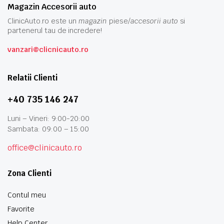
Magazin Accesorii auto
ClinicAuto.ro este un
magazin
piese/
accesorii auto
si
partenerul tau de incredere!
vanzari@clicnicauto.ro
Relatii Clienti
+40 735 146 247
Luni – Vineri: 9:00-20:00
Sambata: 09:00 – 15:00
office@clinicauto.ro
Zona Clienti
Contul meu
Favorite
Help Center