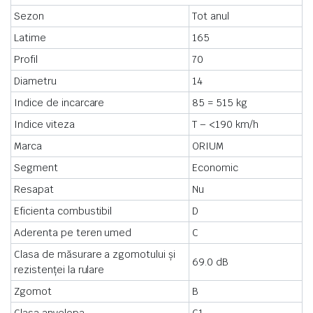
Sezon
Tot anul
Latime
165
Profil
70
Diametru
14
Indice de incarcare
85 = 515 kg
Indice viteza
T – <190 km/h
Marca
ORIUM
Segment
Economic
Resapat
Nu
Eficienta combustibil
D
Aderenta pe teren umed
C
Clasa de măsurare a zgomotului și
69.0 dB
rezistenței la rulare
Zgomot
B
Clasa anvelopa
C1