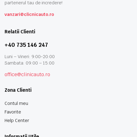
partenerul tau de incredere!
vanzari@clicnicauto.ro
Relatii Clienti
+40 735 146 247
Luni – Vineri: 9:00-20:00
Sambata: 09:00 – 15:00
office@clinicauto.ro
Zona Clienti
Contul meu
Favorite
Help Center
Informatii Utile