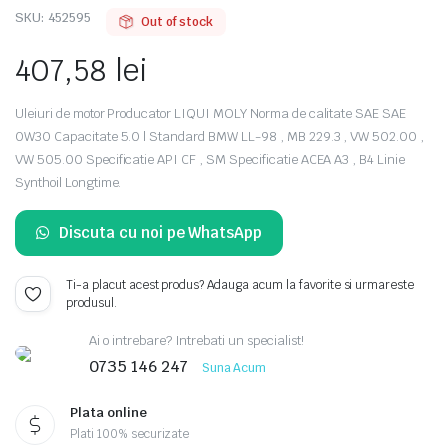
SKU:
452595
Out of stock
407,58
lei
Uleiuri de motor Producator LIQUI MOLY Norma de calitate SAE SAE
0W30 Capacitate 5.0 l Standard BMW LL-98 , MB 229.3 , VW 502.00 ,
VW 505.00 Specificatie API CF , SM Specificatie ACEA A3 , B4 Linie
Synthoil Longtime.
Discuta cu noi pe WhatsApp
Ti-a placut acest produs? Adauga acum la favorite si urmareste
produsul.
Ai o intrebare? Intrebati un specialist!
0735 146 247
Suna Acum
Plata online
Plati 100% securizate