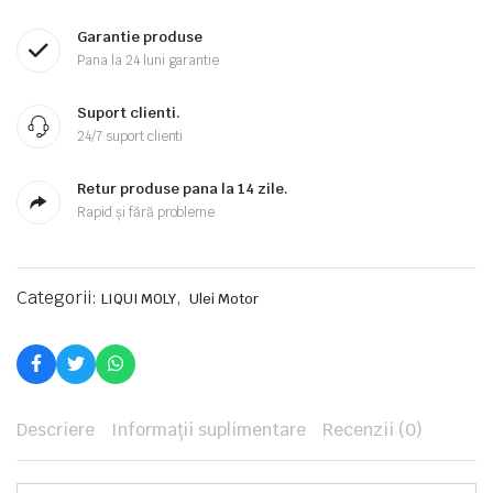
Garantie produse
Pana la 24 luni garantie
Suport clienti.
24/7 suport clienti
Retur produse pana la 14 zile.
Rapid și fără probleme
Categorii:
,
LIQUI MOLY
Ulei Motor
Descriere
Informații suplimentare
Recenzii (0)