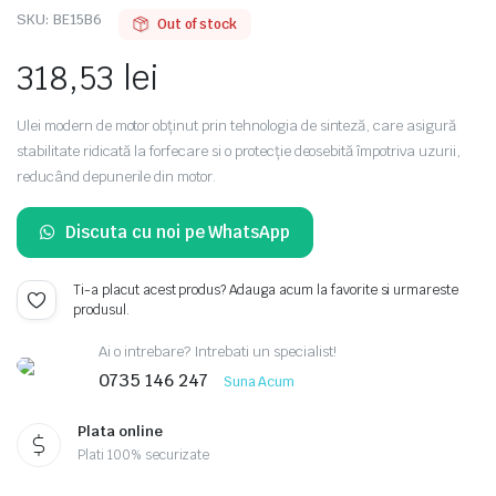
SKU:
BE15B6
Out of stock
318,53
lei
Ulei modern de motor obţinut prin tehnologia de sinteză, care asigură
stabilitate ridicată la forfecare si o protecţie deosebită împotriva uzurii,
reducând depunerile din motor.
Discuta cu noi pe WhatsApp
Ti-a placut acest produs? Adauga acum la favorite si urmareste
produsul.
Ai o intrebare? Intrebati un specialist!
0735 146 247
Suna Acum
Plata online
Plati 100% securizate