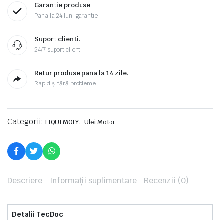
Garantie produse
Pana la 24 luni garantie
Suport clienti.
24/7 suport clienti
Retur produse pana la 14 zile.
Rapid și fără probleme
Categorii:
,
LIQUI MOLY
Ulei Motor
Descriere
Informații suplimentare
Recenzii (0)
Detalii TecDoc