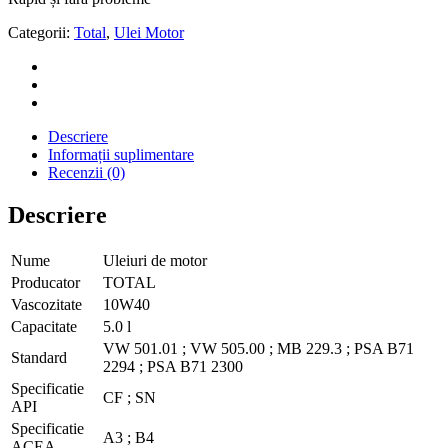
Categorii:
Total
,
Ulei Motor
Descriere
Informații suplimentare
Recenzii (0)
Descriere
Nume
Uleiuri de motor
Producator
TOTAL
Vascozitate
10W40
Capacitate
5.0 l
VW 501.01 ;
VW 505.00 ;
MB 229.3 ;
PSA B71
Standard
2294 ;
PSA B71 2300
Specificatie
CF ;
SN
API
Specificatie
A3 ;
B4
ACEA