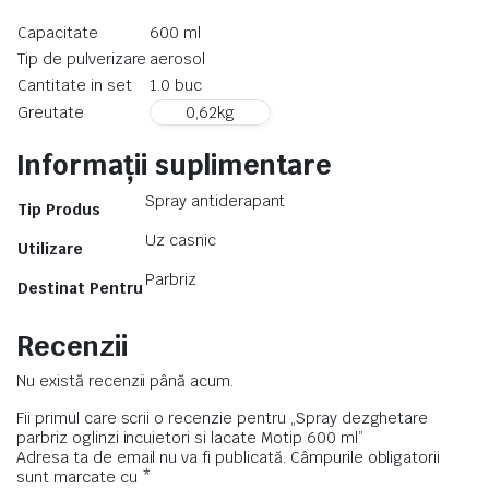
Capacitate
600 ml
Tip de pulverizare
aerosol
Cantitate in set
1.0 buc
Greutate
0,62
kg
Informații suplimentare
Spray antiderapant
Tip Produs
Uz casnic
Utilizare
Parbriz
Destinat Pentru
Recenzii
Nu există recenzii până acum.
Fii primul care scrii o recenzie pentru „Spray dezghetare
parbriz oglinzi incuietori si lacate Motip 600 ml”
Adresa ta de email nu va fi publicată.
Câmpurile obligatorii
sunt marcate cu
*