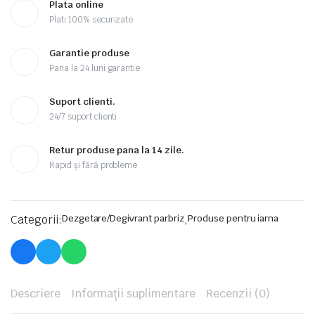
Plata online
Plati 100% securizate
Garantie produse
Pana la 24 luni garantie
Suport clienti.
24/7 suport clienti
Retur produse pana la 14 zile.
Rapid și fără probleme
Categorii:
Dezgetare/Degivrant parbriz
,
Produse pentru iarna
Descriere
Informații suplimentare
Recenzii (0)