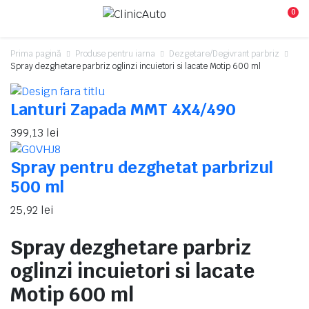
0
Prima pagină
Produse pentru iarna
Dezgetare/Degivrant parbriz
Spray dezghetare parbriz oglinzi incuietori si lacate Motip 600 ml
Lanturi Zapada MMT 4X4/490
399,13
lei
Spray pentru dezghetat parbrizul
500 ml
25,92
lei
Spray dezghetare parbriz
oglinzi incuietori si lacate
Motip 600 ml