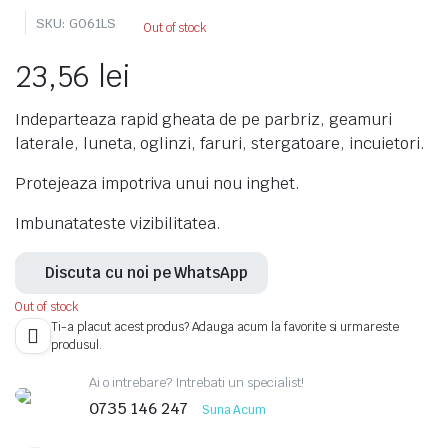
SKU:
G061LS
Out of stock
23,56
lei
Indeparteaza rapid gheata de pe parbriz, geamuri
laterale, luneta, oglinzi, faruri, stergatoare, incuietori.
Protejeaza impotriva unui nou inghet.
Imbunatateste vizibilitatea.
Discuta cu noi pe WhatsApp
Out of stock
Ti-a placut acest produs? Adauga acum la favorite si urmareste
produsul.
Ai o intrebare? Intrebati un specialist!
0735 146 247
Suna Acum