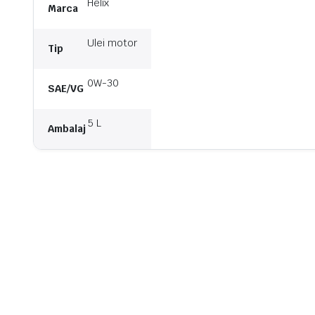
Helix
Marca
Ulei motor
Tip
0W-30
SAE/VG
5 L
Ambalaj