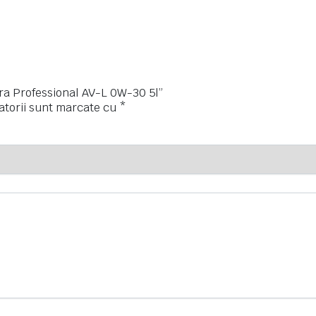
ltra Professional AV-L 0W-30 5l”
atorii sunt marcate cu
*