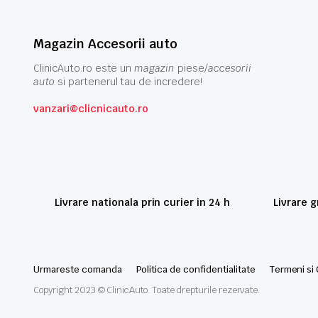
Magazin Accesorii auto
ClinicAuto.ro este un
magazin
piese/
accesorii
auto
si partenerul tau de incredere!
vanzari@clicnicauto.ro
Livrare nationala prin curier in 24 h
Livrare 
Urmareste comanda
Politica de confidentialitate
Termeni si 
Copyright 2023 © ClinicAuto. Toate drepturile rezervate.