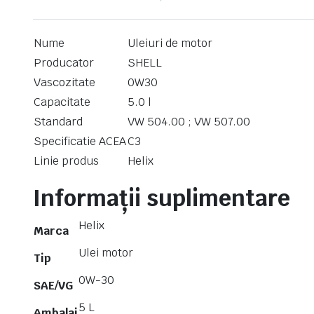
Nume
Uleiuri de motor
Producator
SHELL
Vascozitate
0W30
Capacitate
5.0 l
Standard
VW 504.00 ;
VW 507.00
Specificatie ACEA
C3
Linie produs
Helix
Informații suplimentare
Helix
Marca
Ulei motor
Tip
0W-30
SAE/VG
5 L
Ambalaj