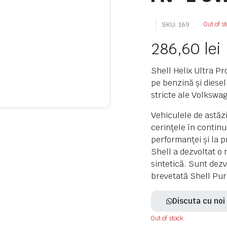
SKU:
169
Out of s
286,60
lei
Shell Helix Ultra P
pe benzină și diesel
stricte ale Volkswa
Vehiculele de astăzi
cerințele în contin
performanței și la p
Shell a dezvoltat o
sintetică. Sunt dezv
brevetată Shell Pur
Discuta cu no
Out of stock