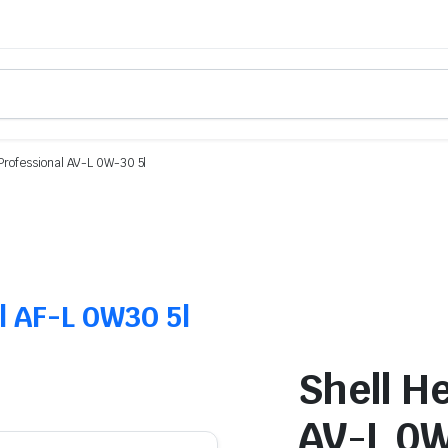
 Professional AV-L 0W-30 5l
el AF-L 0W30 5l
Shell He
AV-L 0W