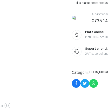
Ti-a placut acest produs
Ai o intreba
0735 1
Plata online
Plati 100% secur
Suport clienti.
24/7 suport client
Categorii:
HELIX
,
Ulei 
ii (0)