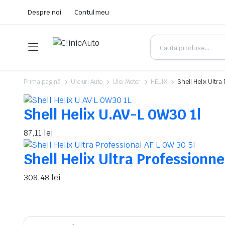
Despre noi
Contul meu
Prima pagină
Uleiuri Auto
Ulei Motor
HELIX
Shell Helix Ultra
Shell Helix U.AV-L 0W30 1l
87,11
lei
Shell Helix Ultra Professionn
308,48
lei