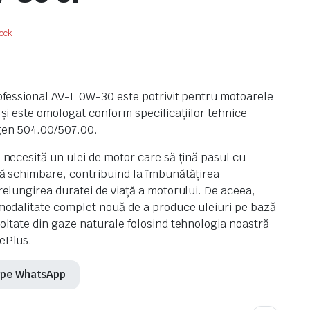
tock
rofessional AV-L 0W-30 este potrivit pentru motoarele
 și este omologat conform specificațiilor tehnice
gen 504.00/507.00.
 necesită un ulei de motor care să țină pasul cu
uă schimbare, contribuind la îmbunătățirea
relungirea duratei de viață a motorului. De aceea,
 modalitate complet nouă de a produce uleiuri pe bază
oltate din gaze naturale folosind tehnologia noastră
ePlus.
i pe WhatsApp