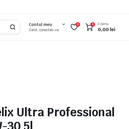
0 items
Contul meu
0
0
0,00
lei
Salut, conectati-va
lix Ultra Professional
-30 5l