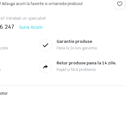
? Adauga acum la favorite si urmareste produsul.
re? Intrebati un specialist!
46 247
Suna Acum
Garantie produse
izate
Pana la 24 luni garantie
Retur produse pana la 14 zile.
i
Rapid și fără probleme
Motor