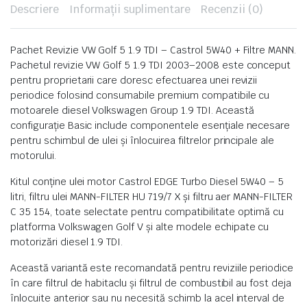
Descriere
Informații suplimentare
Recenzii (0)
Pachet Revizie VW Golf 5 1.9 TDI – Castrol 5W40 + Filtre MANN.
Pachetul revizie VW Golf 5 1.9 TDI 2003–2008 este conceput
pentru proprietarii care doresc efectuarea unei revizii
periodice folosind consumabile premium compatibile cu
motoarele diesel Volkswagen Group 1.9 TDI. Această
configurație Basic include componentele esențiale necesare
pentru schimbul de ulei și înlocuirea filtrelor principale ale
motorului.
Kitul conține ulei motor Castrol EDGE Turbo Diesel 5W40 – 5
litri, filtru ulei MANN-FILTER HU 719/7 X și filtru aer MANN-FILTER
C 35 154, toate selectate pentru compatibilitate optimă cu
platforma Volkswagen Golf V și alte modele echipate cu
motorizări diesel 1.9 TDI.
Această variantă este recomandată pentru reviziile periodice
în care filtrul de habitaclu și filtrul de combustibil au fost deja
înlocuite anterior sau nu necesită schimb la acel interval de