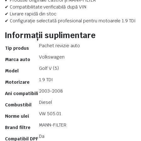
✔ Produse originale Castrol și MANN-FILTER
✔ Compatibilitate verificabilă după VIN
✔ Livrare rapidă din stoc
✔ Configurație selectată profesional pentru motoarele 1.9 TDI
Informații suplimentare
Pachet revizie auto
Tip produs
Volkswagen
Marca auto
Golf V (5)
Model
1.9 TDI
Motorizare
2003-2008
Ani compatibili
Diesel
Combustibil
VW 505.01
Norme ulei
MANN-FILTER
Brand filtre
Da
Compatibil DPF