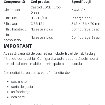
Componentă
Cod produs
Specificații
Castrol EDGE Turbo
Ulei motor
5W40 / 5L
Diesel
Filtru ulei
HU 719/7 X
Inserție filtru
Filtru aer
C 35 154
345 × 136 × 70 mm
Filtru habitaclu
Nu este inclus
Configurație Basic
Filtru
Nu este inclus
Configurație Basic
combustibil
IMPORTANT
Această variantă de pachet nu include filtrul de habitaclu și
filtrul de combustibil. Configurația este destinată schimbului
periodic al consumabilelor principale ale motorului.
Compatibilitatea poate varia în funcție de:
cod motor
seria de șasiu
an fabricație
echipare