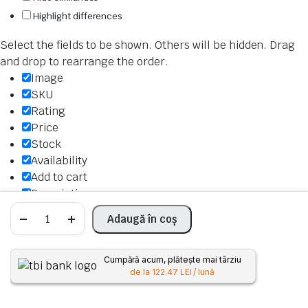
Highlight differences
Select the fields to be shown. Others will be hidden. Drag
and drop to rearrange the order.
Image
SKU
Rating
Price
Stock
Availability
Add to cart
Description
Pachet
Content
Adaugă în coș
Revizie
Weight
VW
Dimensions
Golf
5
Additional information
Cumpără acum, plătește mai târziu
1.9
de la 122.47 LEI / lună
TDI
Click outside to hide the comparison bar
–
Castrol
SHOP
CAUTA
FAVORITE
CONT
CATEGORII
Compare