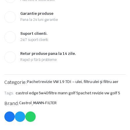
Garantie produse
Pana la 24 luni garantie
Suport clienti.
24/7 suport clienti
Retur produse pana la 14 zile.
Rapid și fără probleme
Categorie:
Pachet revizie VW 1.9 TDI – ulei, filtru ulei și filtru aer
Tags:
castrol edge 5w40
filtre mann golf 5
pachet revizie vw golf 5
Brand:
Castrol
,
MANN-FILTER