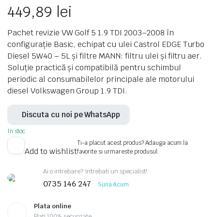
449,89
lei
Pachet revizie VW Golf 5 1.9 TDI 2003–2008 în
configurație Basic, echipat cu ulei Castrol EDGE Turbo
Diesel 5W40 – 5L și filtre MANN: filtru ulei și filtru aer.
Soluție practică și compatibilă pentru schimbul
periodic al consumabilelor principale ale motorului
diesel Volkswagen Group 1.9 TDI.
Discuta cu noi pe WhatsApp
In stoc
Ti-a placut acest produs? Adauga acum la
Add to wishlist
favorite si urmareste produsul.
Ai o intrebare? Intrebati un specialist!
0735 146 247
Suna Acum
Plata online
Plati 100% securizate