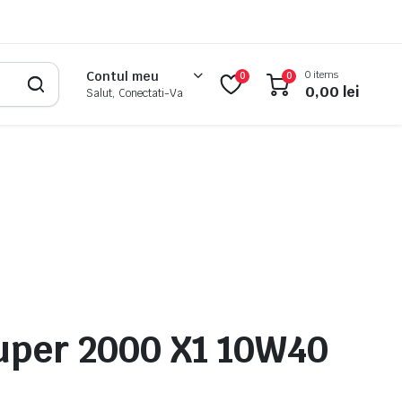
0 items
Contul meu
0
0
0,00
lei
Salut, Conectati-Va
uper 2000 X1 10W40