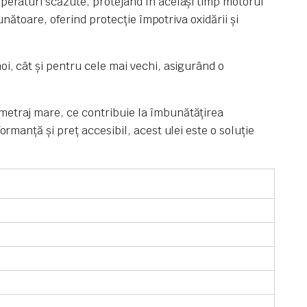
mperaturi scăzute, protejând în același timp motorul
unătoare, oferind protecție împotriva oxidării și
oi, cât și pentru cele mai vechi, asigurând o
ometraj mare, ce contribuie la îmbunătățirea
ormanță și preț accesibil, acest ulei este o soluție