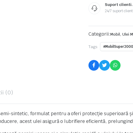
Suport clienti.
24/7 suport client
Categorii:
,
Mobil
Ulei 
Tags:
#MobilSuper200
ii (0)
emi-sintetic, formulat pentru a oferi protecție superioară
onducere, acest ulei asigură o lubrifiere eficientă, prelungin