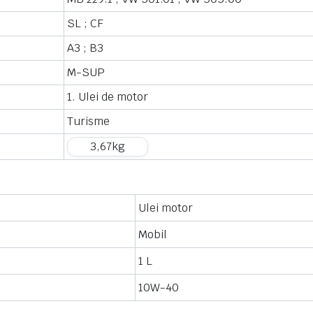
SL ;
CF
A3 ;
B3
M-SUP
1. Ulei de motor
Turisme
3,67
kg
Ulei motor
Mobil
1 L
10W-40