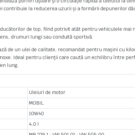
tează porniri ușoare și o circulație rapidă a uleiului la te
lei contribuie la reducerea uzurii și a formării depunerilor dă
ătorilor de top, fiind potrivit atât pentru vehiculele mai n
ntens, drumuri lungi sau conduită sportivă.
ază de un ulei de calitate, recomandat pentru mașini cu kil
oxe. Ideal pentru clienții care caută un echilibru între perf
men lung.
Uleiuri de motor
MOBIL
10W40
4.0 l
MB 229.1 ;
VW 501.01 ;
VW 505.00