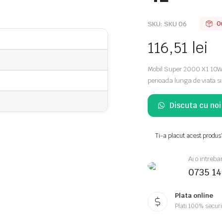
SKU:
SKU 06
O
116,51
lei
Mobil Super 2000 X1 10W40
perioada lunga de viata si 
Discuta cu no
Ti-a placut acest produs
Ai o intreba
0735 1
Plata online
Plati 100% secur