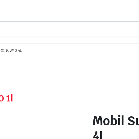
 X1 10W40 4L
 1l
Mobil S
4L