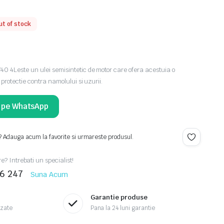
ut of stock
 4Leste un ulei semisintetic de motor care ofera acestuia o
protectie contra namolului si uzurii.
i pe WhatsApp
? Adauga acum la favorite si urmareste produsul.
re? Intrebati un specialist!
46 247
Suna Acum
Garantie produse
izate
Pana la 24 luni garantie