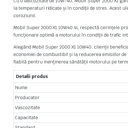
Cu o vâscozitate de 10W-40, Mobil Super 2000 X1 garan
la temperaturi ridicate și în condiții de stres. Acest u
coroziunii.
Mobil Super 2000 X1 10W40 4L respectă cerințele produc
funcționare optimă a motorului în condiții de trafic i
Alegând Mobil Super 2000 X1 10W40, clienții benefici
economiei de combustibil și la reducerea emisiilor de n
fiabilă pentru menținerea sănătății motorului pe ter
Detalii produs
Nume
Producator
Vascozitate
Capacitate
Standard