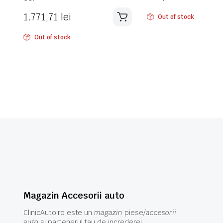
1.771,71
lei
Out of stock
Out of stock
Magazin Accesorii auto
ClinicAuto.ro este un
magazin
piese/
accesorii
auto
si partenerul tau de incredere!