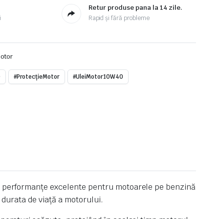
Retur produse pana la 14 zile.
i
Rapid și fără probleme
Motor
0
#ProtecțieMotor
#UleiMotor10W40
 și performanțe excelente pentru motoarele pe benzină
d durata de viață a motorului.