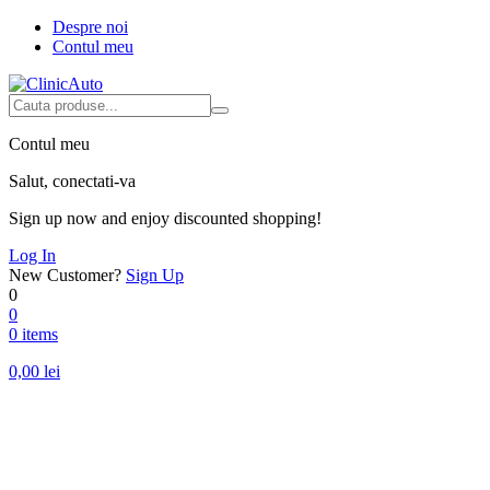
Despre noi
Contul meu
Contul meu
Salut, conectati-va
Sign up now and enjoy discounted shopping!
Log In
New Customer?
Sign Up
0
0
0 items
0,00
lei