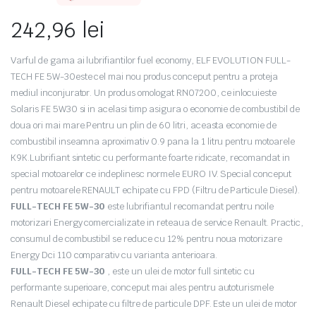
242,96
lei
Varful de gama ai lubrifiantilor fuel economy, ELF EVOLUTION FULL-
TECH FE 5W-30este cel mai nou produs conceput pentru a proteja
mediul inconjurator. Un produs omologat RN07200, ce inlocuieste
Solaris FE 5W30 si in acelasi timp asigura o economie de combustibil de
doua ori mai mare.Pentru un plin de 60 litri, aceasta economie de
combustibil inseamna aproximativ 0.9 pana la 1 litru pentru motoarele
K9K.Lubrifiant sintetic cu performante foarte ridicate, recomandat in
special motoarelor ce indeplinesc normele EURO IV. Special conceput
pentru motoarele RENAULT echipate cu FPD (Filtru de Particule Diesel).
FULL-TECH FE 5W-30
este lubrifiantul recomandat pentru noile
motorizari Energy comercializate in reteaua de service Renault. Practic,
consumul de combustibil se reduce cu 12% pentru noua motorizare
Energy Dci 110 comparativ cu varianta anterioara.
FULL-TECH FE 5W-30
, este un ulei de motor full sintetic cu
performante superioare, conceput mai ales pentru autoturismele
Renault Diesel echipate cu filtre de particule DPF. Este un ulei de motor