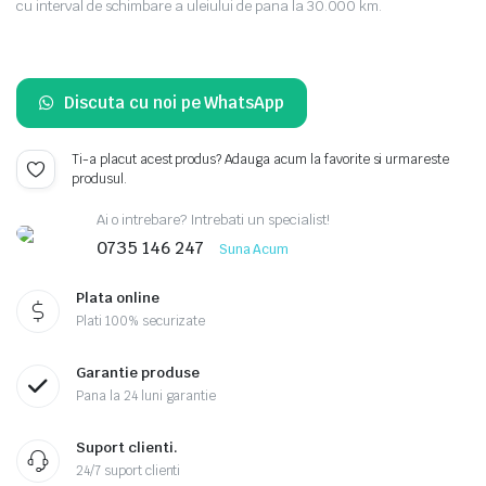
cu interval de schimbare a uleiului de pana la 30.000 km.
Discuta cu noi pe WhatsApp
Ti-a placut acest produs? Adauga acum la favorite si urmareste
produsul.
Ai o intrebare? Intrebati un specialist!
0735 146 247
Suna Acum
Plata online
Plati 100% securizate
Garantie produse
Pana la 24 luni garantie
Suport clienti.
24/7 suport clienti