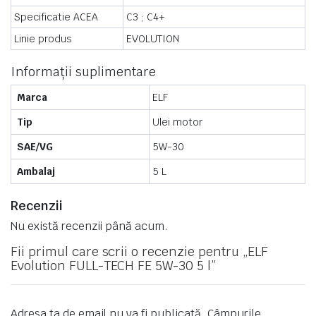
Specificatie ACEA
C3 ;
C4+
Linie produs
EVOLUTION
Informații suplimentare
Marca
ELF
Tip
Ulei motor
SAE/VG
5W-30
Ambalaj
5 L
Recenzii
Nu există recenzii până acum.
Fii primul care scrii o recenzie pentru „ELF
Evolution FULL-TECH FE 5W-30 5 l”
Adresa ta de email nu va fi publicată.
Câmpurile