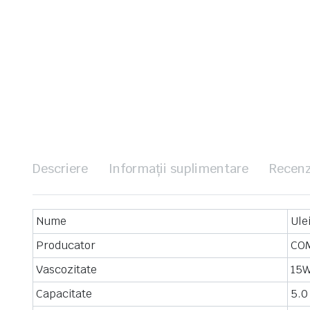
Descriere
Informații suplimentare
Recenz
Nume
Ule
Producator
CO
Vascozitate
15
Capacitate
5.0 