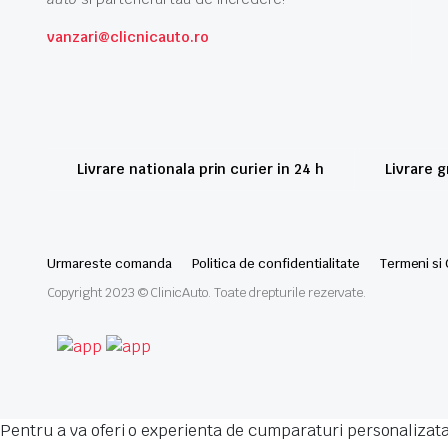
vanzari@clicnicauto.ro
Livrare nationala prin curier in 24 h
Livrare 
Urmareste comanda
Politica de confidentialitate
Termeni si 
Copyright 2023 © ClinicAuto. Toate drepturile rezervate.
Pentru a va oferi o experienta de cumparaturi personalizata,