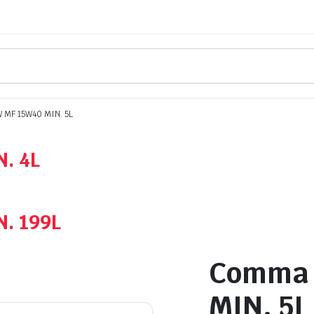
MF 15W40 MIN. 5L
. 4L
. 199L
Comma 
MIN. 5L