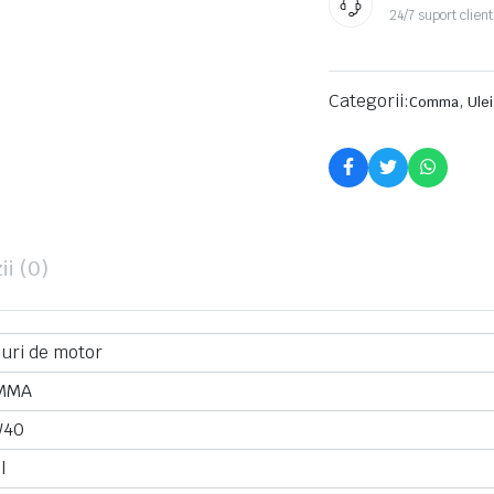
24/7 suport client
Categorii:
,
Comma
Ule
ii (0)
iuri de motor
MMA
W40
l