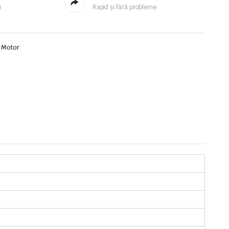
i
Rapid și fără probleme
i Motor