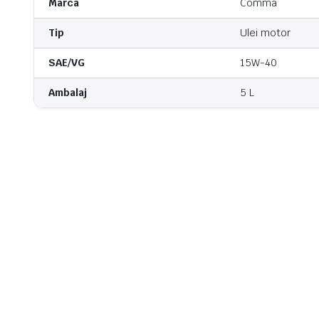
Marca
Comma
Tip
Ulei motor
SAE/VG
15W-40
Ambalaj
5 L