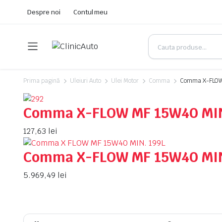
Despre noi
Contul meu
Prima pagină
Uleiuri Auto
Ulei Motor
Comma
Comma X-FLOW 
Comma X-FLOW MF 15W40 MIN
127,63
lei
Comma X-FLOW MF 15W40 MIN
5.969,49
lei