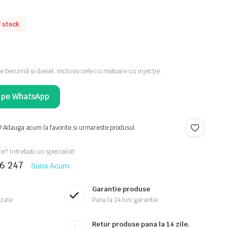
f stock
 benzină şi diesel, inclusiv cele cu motoare cu injecţie.
i pe WhatsApp
? Adauga acum la favorite si urmareste produsul.
re? Intrebati un specialist!
46 247
Suna Acum
Garantie produse
izate
Pana la 24 luni garantie
Retur produse pana la 14 zile.