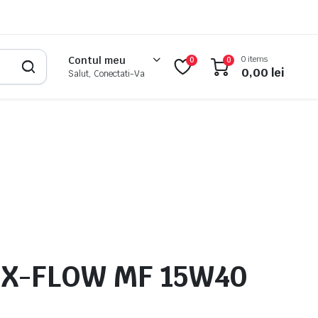
0 items
Contul meu
0
0
0,00
lei
Salut, Conectati-Va
X-FLOW MF 15W40