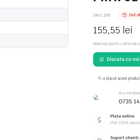
SKU:
293
Out o
155,55
lei
Adecvat pentru vehicule pe
Discuta cu no
Ti-a placut acest produs
Ai o intreba
0735 1
Plata online
Plati 100% secur
Suport clienti.