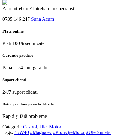
Ai o intrebare? Intrebati un specialist!
0735 146 247
Suna Acum
Plata online
Plati 100% securizate
Garantie produse
Pana la 24 luni garantie
Suport clienti.
24/7 suport clienti
Retur produse pana la 14 zile.
Rapid și fără probleme
Categorii:
Castrol
,
Ulei Motor
Tags:
#5W40
#Magnatec
#ProtecțieMotor
#UleiSintetic