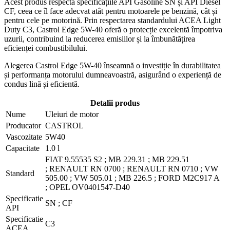
Acest produs respectă specificațiile API Gasoline SN și API Diesel
CF, ceea ce îl face adecvat atât pentru motoarele pe benzină, cât și
pentru cele pe motorină. Prin respectarea standardului ACEA Light
Duty C3, Castrol Edge 5W-40 oferă o protecție excelentă împotriva
uzurii, contribuind la reducerea emisiilor și la îmbunătățirea
eficienței combustibilului.
Alegerea Castrol Edge 5W-40 înseamnă o investiție în durabilitatea
și performanța motorului dumneavoastră, asigurând o experiență de
condus lină și eficientă.
Detalii produs
Nume
Uleiuri de motor
Producator
CASTROL
Vascozitate
5W40
Capacitate
1.0 l
FIAT 9.55535 S2 ;
MB 229.31 ;
MB 229.51
;
RENAULT RN 0700 ;
RENAULT RN 0710 ;
VW
Standard
505.00 ;
VW 505.01 ;
MB 226.5 ;
FORD M2C917 A
;
OPEL OV0401547-D40
Specificatie
SN ;
CF
API
Specificatie
C3
ACEA