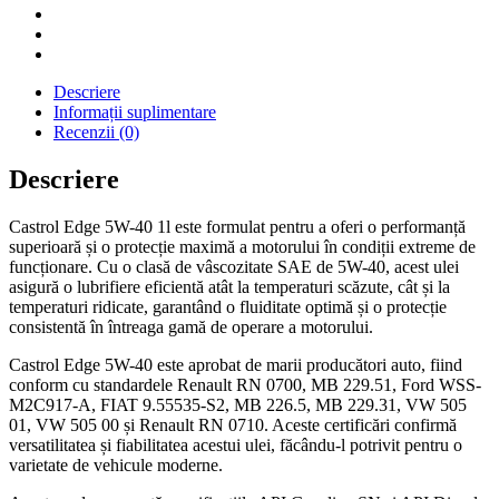
Descriere
Informații suplimentare
Recenzii (0)
Descriere
Castrol Edge 5W-40 1l este formulat pentru a oferi o performanță
superioară și o protecție maximă a motorului în condiții extreme de
funcționare. Cu o clasă de vâscozitate SAE de 5W-40, acest ulei
asigură o lubrifiere eficientă atât la temperaturi scăzute, cât și la
temperaturi ridicate, garantând o fluiditate optimă și o protecție
consistentă în întreaga gamă de operare a motorului.
Castrol Edge 5W-40 este aprobat de marii producători auto, fiind
conform cu standardele Renault RN 0700, MB 229.51, Ford WSS-
M2C917-A, FIAT 9.55535-S2, MB 226.5, MB 229.31, VW 505
01, VW 505 00 și Renault RN 0710. Aceste certificări confirmă
versatilitatea și fiabilitatea acestui ulei, făcându-l potrivit pentru o
varietate de vehicule moderne.