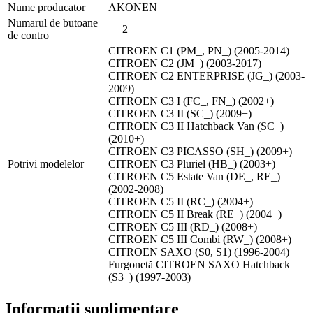
Nume producator
AKONEN
Numarul de butoane
2
de contro
CITROEN C1 (PM_, PN_) (2005-2014)
CITROEN C2 (JM_) (2003-2017)
CITROEN C2 ENTERPRISE (JG_) (2003-
2009)
CITROEN C3 I (FC_, FN_) (2002+)
CITROEN C3 II (SC_) (2009+)
CITROEN C3 II Hatchback Van (SC_)
(2010+)
CITROEN C3 PICASSO (SH_) (2009+)
Potrivi modelelor
CITROEN C3 Pluriel (HB_) (2003+)
CITROEN C5 Estate Van (DE_, RE_)
(2002-2008)
CITROEN C5 II (RC_) (2004+)
CITROEN C5 II Break (RE_) (2004+)
CITROEN C5 III (RD_) (2008+)
CITROEN C5 III Combi (RW_) (2008+)
CITROEN SAXO (S0, S1) (1996-2004)
Furgonetă CITROEN SAXO Hatchback
(S3_) (1997-2003)
Informații suplimentare