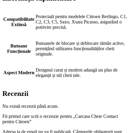
Proiectată pentru modelele Citroen Berlingo, C1,
Compatibilitate
C2, C3, C5, Saxo, Xsara Picasso, asigurând o
Extinsă
potrivire precisă.
Butoanele de blocare și deblocare rămân active,
Butoane
permițând utilizarea funcționalităților cheii
Funcționale
originale.
Designul curat și modern adaugă un plus de
Aspect Modern
eleganță și stil cheii tale.
Recenzii
Nu există recenzii până acum.
Fii primul care scrii o recenzie pentru „Carcasa Cheie Contact
pentru Citroen”
Adresa ta de email nu va fi publicată.
Câmpurile obligatorii sunt