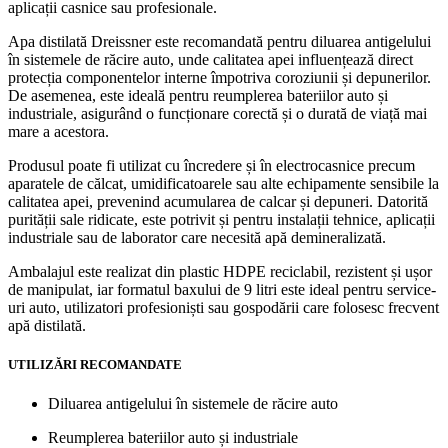
aplicații casnice sau profesionale.
Apa distilată Dreissner este recomandată pentru diluarea antigelului
în sistemele de răcire auto, unde calitatea apei influențează direct
protecția componentelor interne împotriva coroziunii și depunerilor.
De asemenea, este ideală pentru reumplerea bateriilor auto și
industriale, asigurând o funcționare corectă și o durată de viață mai
mare a acestora.
Produsul poate fi utilizat cu încredere și în electrocasnice precum
aparatele de călcat, umidificatoarele sau alte echipamente sensibile la
calitatea apei, prevenind acumularea de calcar și depuneri. Datorită
purității sale ridicate, este potrivit și pentru instalații tehnice, aplicații
industriale sau de laborator care necesită apă demineralizată.
Ambalajul este realizat din plastic HDPE reciclabil, rezistent și ușor
de manipulat, iar formatul baxului de 9 litri este ideal pentru service-
uri auto, utilizatori profesioniști sau gospodării care folosesc frecvent
apă distilată.
UTILIZĂRI RECOMANDATE
Diluarea antigelului în sistemele de răcire auto
Reumplerea bateriilor auto și industriale