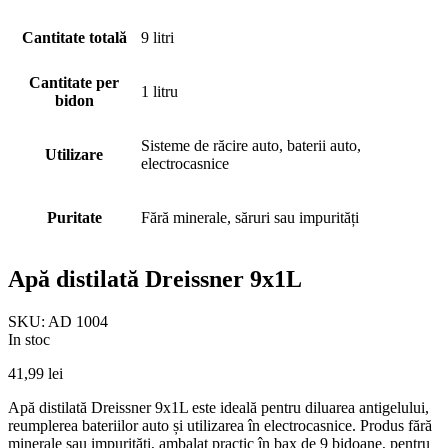
Cantitate totală
9 litri
Cantitate per
1 litru
bidon
Sisteme de răcire auto, baterii auto,
Utilizare
electrocasnice
Puritate
Fără minerale, săruri sau impurități
Apă distilată Dreissner 9x1L
SKU:
AD 1004
In stoc
41,99
lei
Apă distilată Dreissner 9x1L este ideală pentru diluarea antigelului,
reumplerea bateriilor auto și utilizarea în electrocasnice. Produs fără
minerale sau impurități, ambalat practic în bax de 9 bidoane, pentru