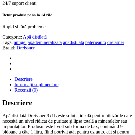
24/7 suport clienti
Retur produse pana la 14 zile.
Rapid și fără probleme
Categorie:
Apă distilată
Tags:
antigel
apademineralizata
apadistilata
baterieauto
dreissner
Brand:
Dreissner
Descriere
Informații suplimentare
Recenzii (0)
Descriere
Apă distilată Dreissner 9x1L este soluția ideală pentru utilizările care
necesită un nivel ridicat de puritate și lipsa totală a mineralelor sau
impurităților. Produsul este livrat sub formă de bax, conținând 9
bidoane a câte 1 litru, fiind potrivit atât pentru uz auto, cât și pentru