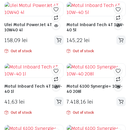
Ulei Motul PowerJet 4T
Motul Inboard Tech 4T 10W-
10W40 4l
40 5l
158,09
lei
145,22
lei
Out of stock
Out of stock
Motul Inboard Tech 4T 10W-
Motul 6100 Synergie+ 10W-
40 1l
40 208l
41,63
lei
7.418,16
lei
Out of stock
Out of stock