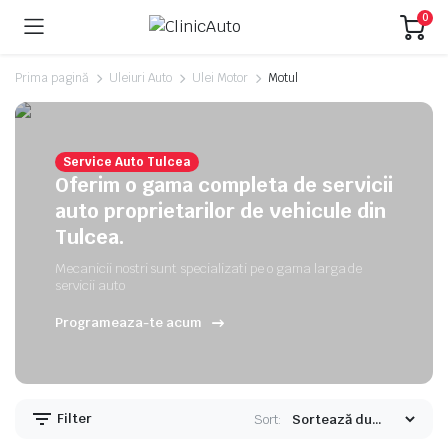
0
Prima pagină
Uleiuri Auto
Ulei Motor
Motul
Service Auto Tulcea
Oferim o gama completa de servicii
auto proprietarilor de vehicule din
Tulcea.
Mecanicii nostri sunt specializati pe o gama larga de
servicii auto
Programeaza-te acum
Filter
Sort: